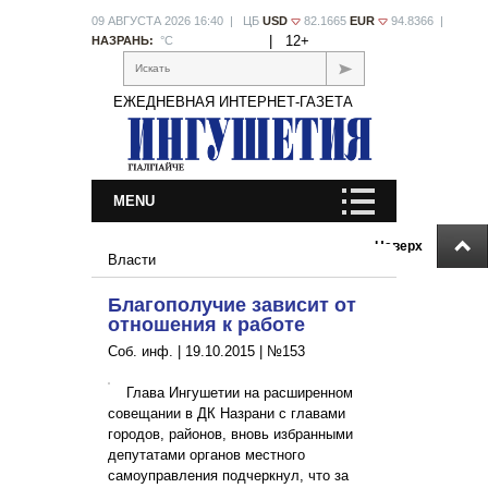
09 АВГУСТА 2026 16:40 | ЦБ
USD
82.1665
EUR
94.8366 |
|
12+
НАЗРАНЬ:
°С
Искать
ЕЖЕДНЕВНАЯ ИНТЕРНЕТ-ГАЗЕТА
MENU
Наверх
Власти
Благополучие зависит от
отношения к работе
Соб. инф. |
19.10.2015
|
№153
Глава Ингушетии на расширенном
совещании в ДК Назрани с главами
городов, районов, вновь избранными
депутатами органов местного
самоуправления подчеркнул, что за