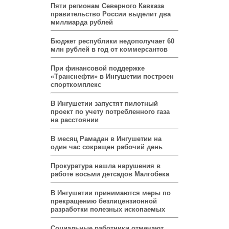
Пяти регионам Северного Кавказа
правительство России выделит два
миллиарда рублей
Бюджет республики недополучает 60
млн рублей в год от коммерсантов
При финансовой поддержке
«Транснефти» в Ингушетии построен
спорткомплекс
В Ингушетии запустят пилотный
проект по учету потребленного газа
на расстоянии
В месяц Рамадан в Ингушетии на
один час сокращен рабочий день
Прокуратура нашла нарушения в
работе восьми детсадов Малгобека
В Ингушетии принимаются меры по
прекращению безлицензионной
разработки полезных ископаемых
Социальные работники отмечают