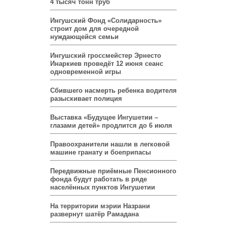
4 тысяч тонн труб
Ингушский Фонд «Солидарность»
строит дом для очередной
нуждающейся семьи
Ингушский гроссмейстер Эрнесто
Инаркиев проведёт 12 июня сеанс
одновременной игры
Сбившего насмерть ребенка водителя
разыскивает полиция
Выставка «Будущее Ингушетии –
глазами детей» продлится до 6 июля
Правоохранители нашли в легковой
машине гранату и боеприпасы
Передвижные приёмные Пенсионного
фонда будут работать в ряде
населённых пунктов Ингушетии
На территории мэрии Назрани
развернут шатёр Рамадана