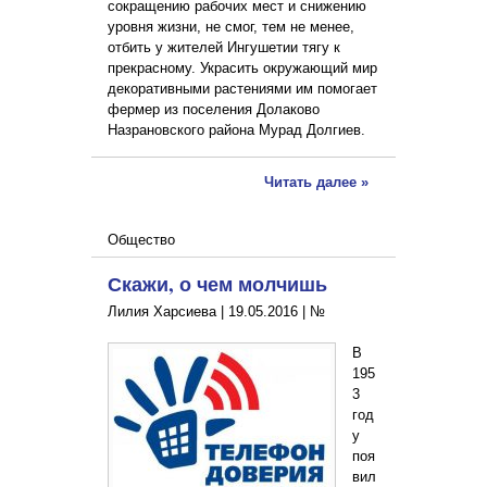
сокращению рабочих мест и снижению
уровня жизни, не смог, тем не менее,
отбить у жителей Ингушетии тягу к
прекрасному. Украсить окружающий мир
декоративными растениями им помогает
фермер из поселения Долаково
Назрановского района Мурад Долгиев.
Читать далее »
Общество
Скажи, о чем молчишь
Лилия Харсиева |
19.05.2016
|
№
В
195
3
год
у
поя
вил