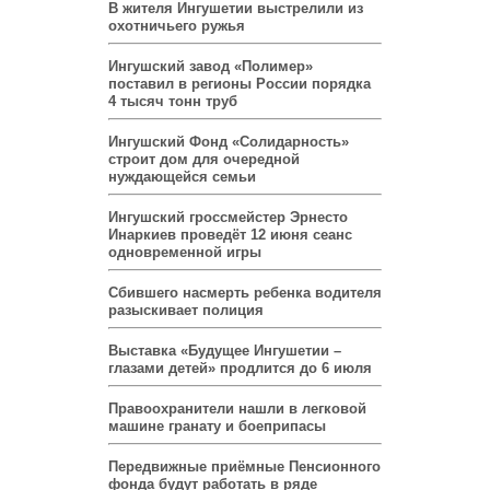
В жителя Ингушетии выстрелили из
охотничьего ружья
Ингушский завод «Полимер»
поставил в регионы России порядка
4 тысяч тонн труб
Ингушский Фонд «Солидарность»
строит дом для очередной
нуждающейся семьи
Ингушский гроссмейстер Эрнесто
Инаркиев проведёт 12 июня сеанс
одновременной игры
Сбившего насмерть ребенка водителя
разыскивает полиция
Выставка «Будущее Ингушетии –
глазами детей» продлится до 6 июля
Правоохранители нашли в легковой
машине гранату и боеприпасы
Передвижные приёмные Пенсионного
фонда будут работать в ряде