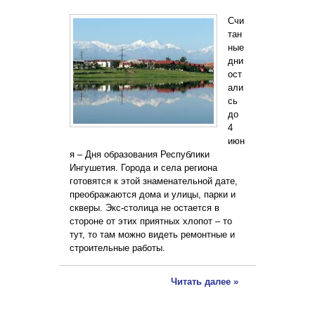
Счи
тан
ные
дни
ост
али
сь
до
4
июн
я – Дня образования Республики
Ингушетия. Города и села региона
готовятся к этой знаменательной дате,
преображаются дома и улицы, парки и
скверы. Экс-столица не остается в
стороне от этих приятных хлопот – то
тут, то там можно видеть ремонтные и
строительные работы.
Читать далее »