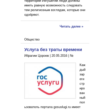
территории Ингушетии люди должны
иметь равную возможность следовать
тем религиозным взглядам, которые они
одобряют.
Читать далее »
Общество
Услуга без траты времени
Ибрагим Цороев |
20.05.2016
|
№
Каж
дый
зар
еги
стр
иро
ван
ный
пол
ьзователь портала gosuslugi.ru имеет