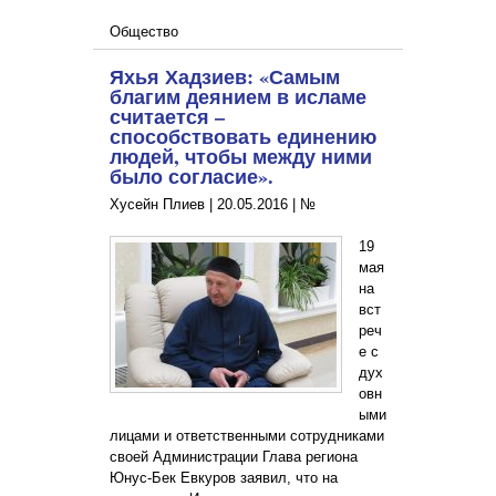
Общество
Яхья Хадзиев: «Самым
благим деянием в исламе
считается –
способствовать единению
людей, чтобы между ними
было согласие».
Хусейн Плиев |
20.05.2016
|
№
19
мая
на
вст
реч
е с
дух
овн
ыми
лицами и ответственными сотрудниками
своей Администрации Глава региона
Юнус-Бек Евкуров заявил, что на