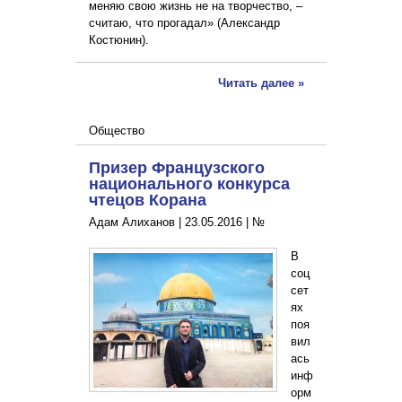
меняю свою жизнь не на творчество, –
считаю, что прогадал» (Александр
Костюнин).
Читать далее »
Общество
Призер Французского
национального конкурса
чтецов Корана
Адам Алиханов |
23.05.2016
|
№
В
соц
сет
ях
поя
вил
ась
инф
орм