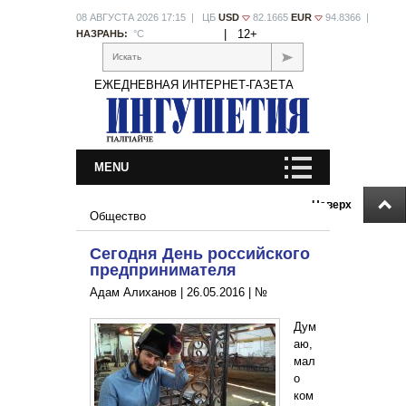
08 АВГУСТА 2026 17:15 | ЦБ
USD
82.1665
EUR
94.8366 |
|
12+
НАЗРАНЬ:
°С
Искать
ЕЖЕДНЕВНАЯ ИНТЕРНЕТ-ГАЗЕТА
MENU
Наверх
Общество
Сегодня День российского
предпринимателя
Адам Алиханов |
26.05.2016
|
№
Дум
аю,
мал
о
ком