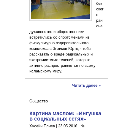
бек
ског
о
рай
она,
духовенство и общественники
встретились со спортсменами из
физкультурно-оздоровительного
комплекса в Зязиков-Юрте, чтобы
рассказать о вреде радикальных и
экстремистских течений, которые
активно распространяются по всему
исламскому миру.
Читать далее »
Общество
Картина маслом: «Ингушка
в социальных сетях»
Хусейн Плиев |
23.05.2016
|
№