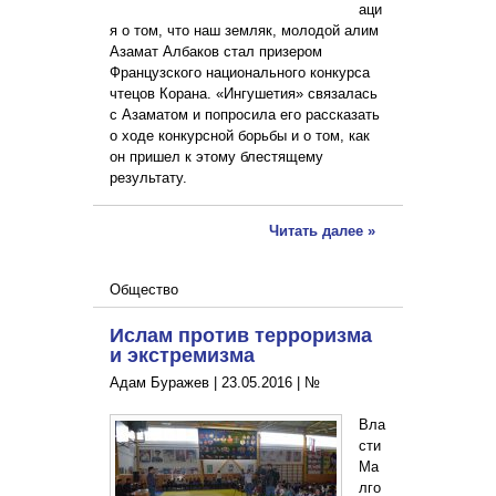
аци
я о том, что наш земляк, молодой алим
Азамат Албаков стал призером
Французского национального конкурса
чтецов Корана. «Ингушетия» связалась
с Азаматом и попросила его рассказать
о ходе конкурсной борьбы и о том, как
он пришел к этому блестящему
результату.
Читать далее »
Общество
Ислам против терроризма
и экстремизма
Адам Буражев |
23.05.2016
|
№
Вла
сти
Ма
лго