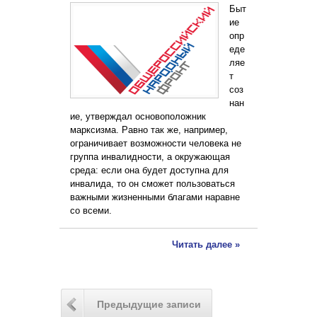
Быт
ие
опр
еде
ляе
т
соз
нан
ие, утверждал основоположник
марксизма. Равно так же, например,
ограничивает возможности человека не
группа инвалидности, а окружающая
среда: если она будет доступна для
инвалида, то он сможет пользоваться
важными жизненными благами наравне
со всеми.
Читать далее »
Предыдущие записи