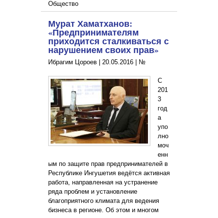
Общество
Мурат Хаматханов:
«Предпринимателям
приходится сталкиваться с
нарушением своих прав»
Ибрагим Цороев |
20.05.2016
|
№
С
201
3
год
а
упо
лно
моч
енн
ым по защите прав предпринимателей в
Республике Ингушетия ведётся активная
работа, направленная на устранение
ряда проблем и установление
благоприятного климата для ведения
бизнеса в регионе. Об этом и многом