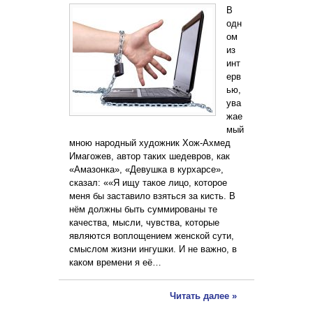
В
одн
ом
из
инт
ерв
ью,
ува
жае
мый
мною народный художник Хож-Ахмед
Имагожев, автор таких шедевров, как
«Амазонка», «Девушка в курхарсе»,
сказал: ««Я ищу такое лицо, которое
меня бы заставило взяться за кисть. В
нём должны быть суммированы те
качества, мысли, чувства, которые
являются воплощением женской сути,
смыслом жизни ингушки. И не важно, в
каком времени я её…
Читать далее »