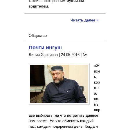
такси с посторонним мужчиной-
водителем.
Читать далее »
Общество
Почти ингуш
Лилия Харсиева |
24.05.2016
|
№
«Ж
изн
ь
кор
отк
а,
но
мы
впр
аве выбирать, на что потратить данное
нам время. На что обменять каждый
час, каждый подаренный день. Когда я