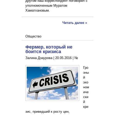
другом наш корреспондент поговорил с
уполномоченным Муратом
Хаматхановым.
Читать далее »
Общество
Фермер, который не
боится кризиса
Залина Дзаурова |
20.05.2016
|
№
Гро
зны
й
эко
ном
иче
ски
й
кри
зис, приведший к росту цен,