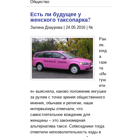
Общество
Есть ли будущее у
женского таксопарка?
Залина Дзаурова |
24.05.2016
|
№
Ран
ее,
когд
а
газе
та
«Ин
гуш
ети
я» выясняла, каково положение ингушки
за рулем с точки зрения общественного
мнения, обычаев и религии, наши
интервьюеры отмечали, что
самостоятельное вождение для
женщины – это закономерная
альтернатива такси. Собеседники тогда
отметили непозволительность езды в