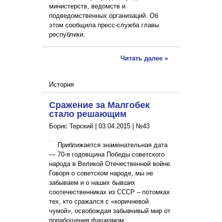
министерств, ведомств и
подведомственных организаций. Об
этом сообщила пресс-служба главы
республики.
Читать далее »
История
Сражение за Малгобек
стало решающим
Борис Терский |
03.04.2015
|
№43
Приближается знаменательная дата
— 70-я годовщина Победы советского
народа в Великой Отечественной войне.
Говоря о советском народе, мы не
забываем и о наших бывших
соотечественниках из СССР – потомках
тех, кто сражался с «коричневой
чумой», освобождая забывчивый мир от
порабощения фашизмом.