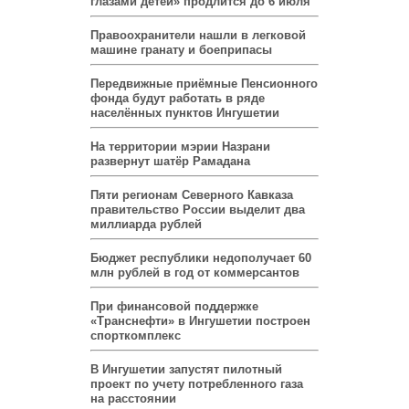
глазами детей» продлится до 6 июля
Правоохранители нашли в легковой
машине гранату и боеприпасы
Передвижные приёмные Пенсионного
фонда будут работать в ряде
населённых пунктов Ингушетии
На территории мэрии Назрани
развернут шатёр Рамадана
Пяти регионам Северного Кавказа
правительство России выделит два
миллиарда рублей
Бюджет республики недополучает 60
млн рублей в год от коммерсантов
При финансовой поддержке
«Транснефти» в Ингушетии построен
спорткомплекс
В Ингушетии запустят пилотный
проект по учету потребленного газа
на расстоянии