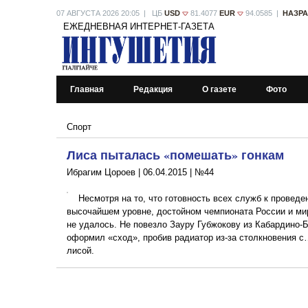
07 АВГУСТА 2026 20:05 | ЦБ
USD
81.4077
EUR
94.0585 |
НАЗР
ЕЖЕДНЕВНАЯ ИНТЕРНЕТ-ГАЗЕТА
Главная
Редакция
О газете
Фото
Спорт
Лиса пыталась «помешать» гонкам
Ибрагим Цороев |
06.04.2015
|
№44
Несмотря на то, что готовность всех служб к провед
высочайшем уровне, достойном чемпионата России и ми
не удалось. Не повезло Зауру Губжокову из Кабардино-
оформил «сход», пробив радиатор из-за столкновения 
лисой.