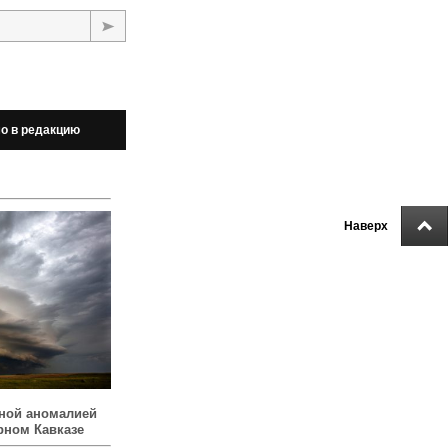
о в редакцию
Наверх
ной аномалией
рном Кавказе