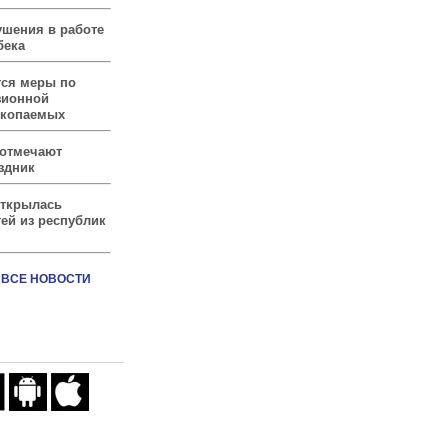
ушения в работе
бека
тся меры по
зионной
скопаемых
 отмечают
здник
открылась
ей из республик
ВСЕ НОВОСТИ