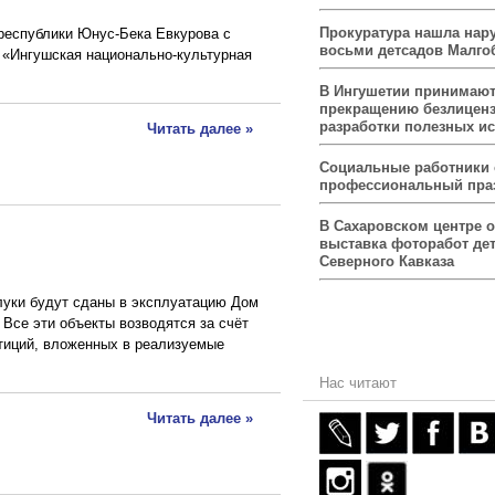
Прокуратура нашла нар
 республики Юнус-Бека Евкурова с
восьми детсадов Малго
 «Ингушская национально-культурная
В Ингушетии принимаю
прекращению безлицен
разработки полезных и
Читать далее »
Социальные работники
профессиональный пра
В Сахаровском центре 
выставка фоторабот дет
Северного Кавказа
луки будут сданы в эксплуатацию Дом
 Все эти объекты возводятся за счёт
тиций, вложенных в реализуемые
Нас читают
Читать далее »