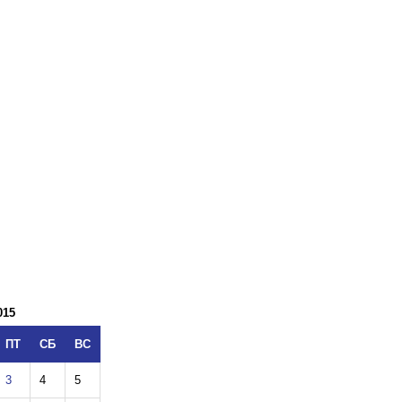
015
ПТ
СБ
ВС
3
4
5