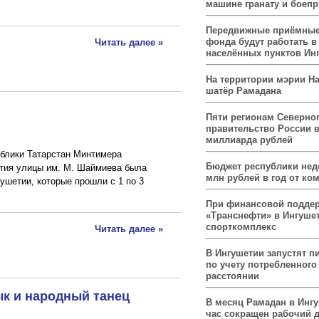
машине гранату и боеп
Передвижные приёмные
фонда будут работать в
Читать далее »
населённых пунктов Ин
На территории мэрии На
шатёр Рамадана
Пяти регионам Северног
правительство России 
миллиарда рублей
ублики Татарстан Минтимера
Бюджет республики нед
тия улицы им. М. Шаймиева была
млн рублей в год от ко
ушетии, которые прошли с 1 по 3
При финансовой подде
«Транснефти» в Ингуше
спорткомплекс
Читать далее »
В Ингушетии запустят п
по учету потребленного 
расстоянии
ык и народный танец
В месяц Рамадан в Инг
час сокращен рабочий 