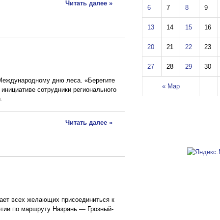
Читать далее »
6
7
8
9
13
14
15
16
20
21
22
23
27
28
29
30
 Международному дню леса. «Берегите
« Мар
 инициативе сотрудники регионального
и.
Читать далее »
ает всех желающих присоединиться к
тии по маршруту Назрань — Грозный-