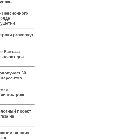
рипасы
 Пенсионного
 ряде
гушетии
зрани развернут
о Кавказа
выделит два
ополучает 60
ммерсантов
ржке
тии построен
илотный проект
газа на
ушетии на один
день