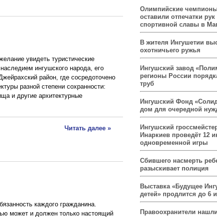
Олимпийские чемпионы
оставили отпечатки рук
спортивной славы в Ма
В жителя Ингушетии вы
охотничьего ружья
желание увидеть туристические
Ингушский завод «Поли
 наследием ингушского народа, его
регионы России порядк
Джейрахский район, где сосредоточено
труб
ктуры разной степени сохранности:
ища и другие архитектурные
Ингушский Фонд «Солид
дом для очередной ну
Ингушский гроссмейсте
Читать далее »
Инаркиев проведёт 12 и
одновременной игры
Сбившего насмерть реб
разыскивает полиция
Выставка «Будущее Инг
детей» продлится до 6 
бязанность каждого гражданина.
Правоохранители нашли
ью может и должен только настоящий