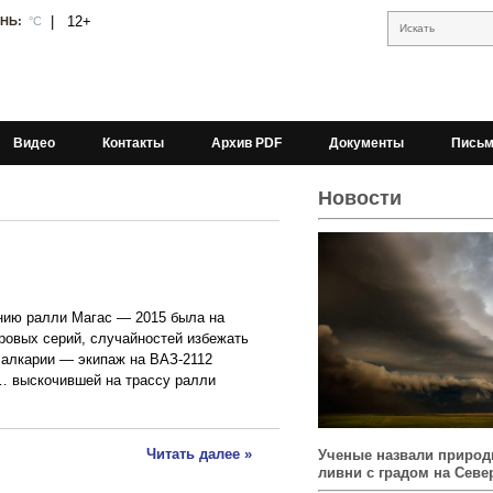
|
12+
АНЬ:
°С
Искать
Видео
Контакты
Архив PDF
Документы
Письм
Новости
ению ралли Магас — 2015 была на
ровых серий, случайностей избежать
Балкарии — экипаж на ВАЗ-2112
с… выскочившей на трассу ралли
Читать далее »
Ученые назвали природ
ливни с градом на Севе