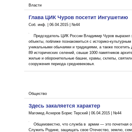
Власти
Глава ЦИК Чуров посетит Ингушетию
Соб. инф. |
06.04.2015
|
№44
Председатель ЦИК России Владимир Чуров выразил 
объекты, поближе познакомиться с историко-культурным
уникальными обычаями и традициями, а также посетить 
89 исторических селений, свыше 1000 памятников архите
жилые и оборонительные башни, храмы, склепы, святил
сооружения периода средневековья.
Общество
Здесь закаляется характер
Магомед Аскеров Борис Терский |
06.04.2015
|
№44
Общеизвестно, что служба в армии — это почетная о
Служить Родине, защищать свое Отечество, землю, сем