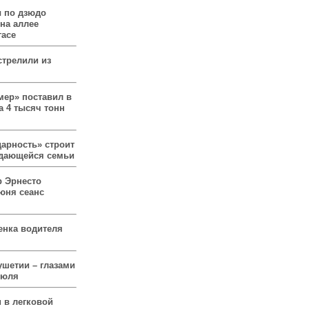
 по дзюдо
 на аллее
гасе
стрелили из
мер» поставил в
а 4 тысяч тонн
арность» строит
ждающейся семьи
р Эрнесто
юня сеанс
енка водителя
ушетии – глазами
июля
 в легковой