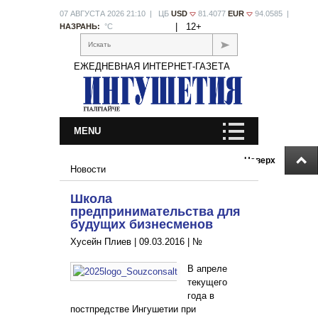
07 АВГУСТА 2026 21:10 | ЦБ
USD
81.4077
EUR
94.0585 |
|
12+
НАЗРАНЬ:
°С
Искать
ЕЖЕДНЕВНАЯ ИНТЕРНЕТ-ГАЗЕТА
MENU
Наверх
Новости
Школа
предпринимательства для
будущих бизнесменов
Хусейн Плиев |
09.03.2016
|
№
В апреле
текущего
года в
постпредстве Ингушетии при