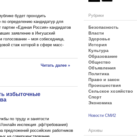
Рубрики
публике будет проходить
е по определению кандидатур для
Безопасность
 партии «Единая Россия» кандидатов
Власти
авших заявление в Ингушский
Здоровье
м голосовании – моя собеседница,
История
довой стаж которой в сфере масс-
Культура
Образование
Общество
Читать далее »
Объявления
Политика
Право и закон
Происшествия
Сельское хозяйство
ть избыточные
Спорт
тва
Экономика
Новости СМИ2
жбы по труду и занятости
//онлайн инспекция .рф/требования)
Архивы
а предложений российских работников
ных на совершенствование