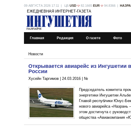
09 АВГУСТА 2026 17:11 | ЦБ
USD
82.1665
EUR
94.8366 |
НАЗРА
ЕЖЕДНЕВНАЯ ИНТЕРНЕТ-ГАЗЕТА
Главная
Редакция
О газете
Фото
Новости
Открывается авиарейс из Ингушетии 
России
Хусейн Таргимов |
24.03.2016
|
№
Председатель комитета пром
энергетики Ингушетии Альбе
Главой республики Юнус-Бе
нового авиарейса «Назрань –
этом достигнута с руководс
общества «Авиакомпания «Ю