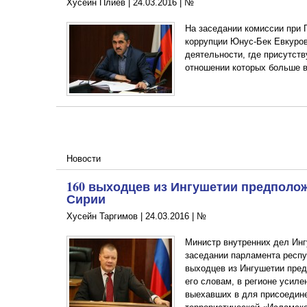
Хусейн Плиев |
24.03.2016
|
№
На заседании комиссии при 
коррупции Юнус-Бек Евкуро
деятельности, где присутст
отношении которых больше в
Новости
160 выходцев из Ингушетии предполо
Сирии
Хусейн Таргимов |
24.03.2016
|
№
Министр внутренних дел Ин
заседании парламента респу
выходцев из Ингушетии пред
его словам, в регионе усиле
выехавших в для присоедине