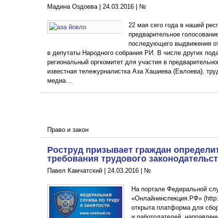
Мадина Оздоева |
24.03.2016
|
№
22 мая сего года в нашей рес
предварительное голосовани
последующего выдвижения от
в депутаты Народного собрания РИ. В числе других под
региональный оргкомитет для участия в предварительно
известная тележурналистка Аза Хашиева (Евлоева), тру
медиа…
Право и закон
Роструд призывает граждан определи
требования трудового законодательс
Павел Камчатский |
24.03.2016
|
№
На портале Федеральной слу
«Онлайнинспекция.РФ» (http:
открыта платформа для сбор
и работодателей, направлен