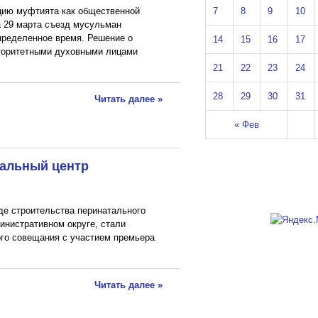
7
8
9
10
цию муфтията как общественной
а 29 марта съезд мусульман
пределенное время. Решение о
14
15
16
17
вторитетными духовными лицами
21
22
23
24
28
29
30
31
Читать далее »
« Фев
тальный центр
де строительства перинатального
инистративном округе, стали
го совещания с участием премьера
Читать далее »