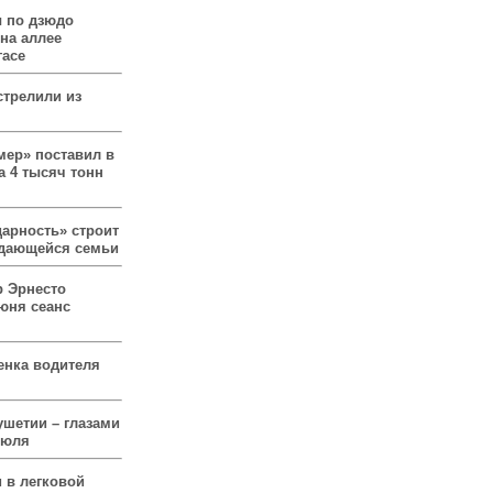
 по дзюдо
 на аллее
гасе
стрелили из
мер» поставил в
а 4 тысяч тонн
арность» строит
ждающейся семьи
р Эрнесто
юня сеанс
енка водителя
ушетии – глазами
июля
 в легковой