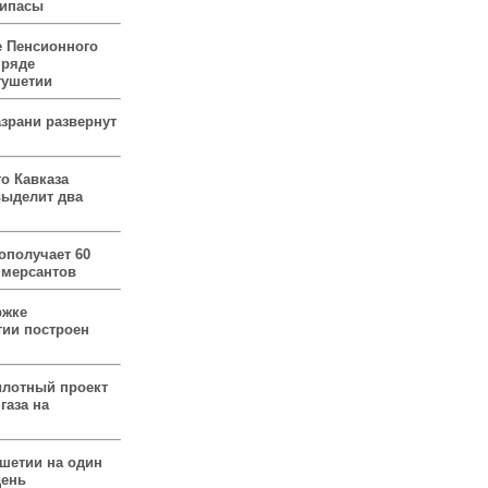
рипасы
 Пенсионного
 ряде
гушетии
зрани развернут
о Кавказа
выделит два
ополучает 60
ммерсантов
ржке
тии построен
илотный проект
газа на
ушетии на один
день