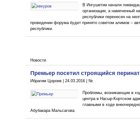
В Ингушетии начали ликвида
организации, а намеченный н
республики перенесен на нео
проведении форума будет принято советом алимов – а
республики.
Новости
Премьер посетил строящийся перина
Ибрагим Цороев |
24.03.2016
|
№
Проблемы, возникающие в хо
центра в Насыр-Кортском адм
главными в ходе внеочередно
Абубакара Мальсагова.