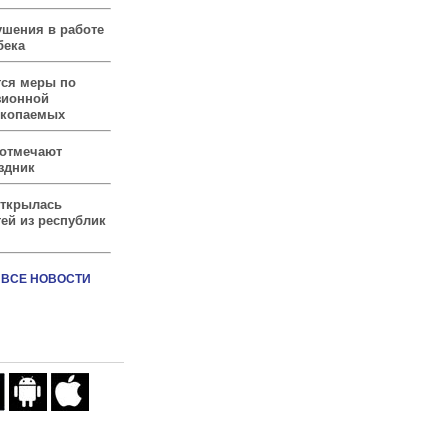
ушения в работе
бека
тся меры по
зионной
скопаемых
 отмечают
здник
открылась
ей из республик
ВСЕ НОВОСТИ