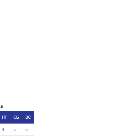
16
ПТ
СБ
ВС
4
5
6