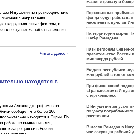
машине гранату и боеп
Главе Ингушетии по противодействию
Передвижные приёмные
фонда будут работать в
в обозначил направления
населённых пунктов Ин
вуют коррупциогенные факторы, в
сего поступает жалоб от населения.
На территории мэрии На
шатёр Рамадана
Пяти регионам Северног
Читать далее »
правительство России 
миллиарда рублей
Бюджет республики нед
млн рублей в год от ко
жительно находятся в
При финансовой подде
«Транснефти» в Ингуше
спорткомплекс
гушетии Александр Трофимов на
В Ингушетии запустят п
по учету потребленного 
блики сообщил, что более 160
расстоянии
положительно находятся в Сирии. По
на работа по выявлению лиц,
В месяц Рамадан в Инг
ния к запрещенной в России
час сокращен рабочий 