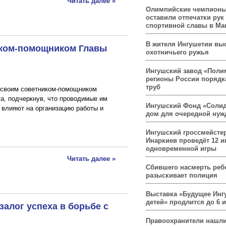
Читать далее »
Олимпийские чемпионы
оставили отпечатки рук
спортивной славы в Ма
В жителя Ингушетии вы
иком-помощником Главы
охотничьего ружья
Ингушский завод «Поли
регионы России порядк
труб
 своим советником-помощником
а, подчеркнув, что проводимые им
Ингушский Фонд «Солид
влияют на организацию работы и
дом для очередной ну
Ингушский гроссмейсте
Инаркиев проведёт 12 и
одновременной игры
Читать далее »
Сбившего насмерть реб
разыскивает полиция
Выставка «Будущее Инг
детей» продлится до 6 
залог успеха в борьбе с
Правоохранители нашли