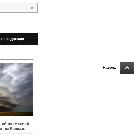
о в редакцию
Наверх
ной аномалией
рном Кавказе