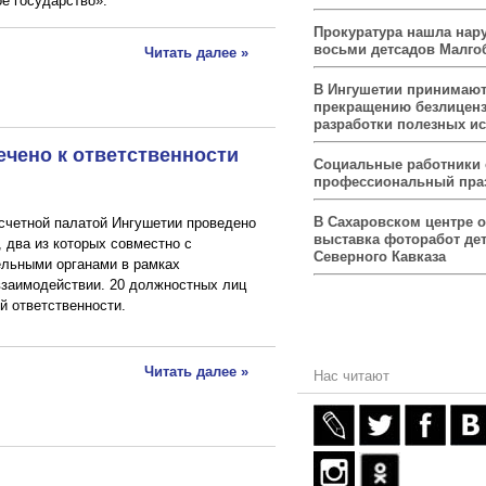
е государство».
Прокуратура нашла нар
восьми детсадов Малго
Читать далее »
В Ингушетии принимаю
прекращению безлицен
разработки полезных и
чено к ответственности
Социальные работники
профессиональный пра
В Сахаровском центре 
счетной палатой Ингушетии проведено
выставка фоторабот дет
 два из которых совместно с
Северного Кавказа
ельными органами в рамках
взаимодействии. 20 должностных лиц
й ответственности.
Читать далее »
Нас читают