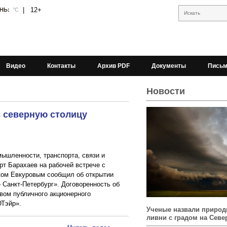
|
12+
НЬ:
°С
Искать
Видео
Контакты
Архив PDF
Документы
Письм
Новости
в северную столицу
ышленности, транспорта, связи и
рт Барахаев на рабочей встрече с
ком Евкуровым сообщил об открытии
 Санкт-Петербург». Договоренность об
твом публичного акционерного
Тэйр».
Ученые назвали природ
ливни с градом на Севе