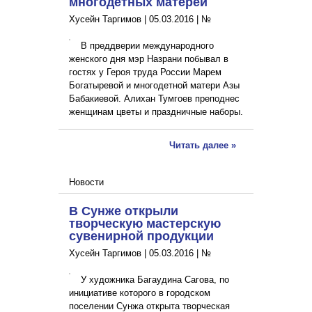
многодетных матерей
Хусейн Таргимов |
05.03.2016
|
№
В преддверии международного
женского дня мэр Назрани побывал в
гостях у Героя труда России Марем
Богатыревой и многодетной матери Азы
Бабакиевой. Алихан Тумгоев преподнес
женщинам цветы и праздничные наборы.
Читать далее »
Новости
В Сунже открыли
творческую мастерскую
сувенирной продукции
Хусейн Таргимов |
05.03.2016
|
№
У художника Багаудина Сагова, по
инициативе которого в городском
поселении Сунжа открыта творческая