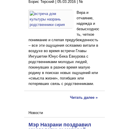
Борис Терский |
05.03.2016
|
№
Вера и
отчаяние,
надежда и
безысходнос
ть, четкое
понимание и слепая предубежденность
– все эти ощущения осязаемо витали в
воздухе во время встречи Главы
Ингушетии Юнус-Бека Евкурова с
родственниками молодых людей,
покинувших в разное время малую
родину в поисках новых ощущений или
«смысла жизни», погибших или
потерявших связь с родственниками.
Читать далее »
Новости
Мэр Назрани поздравил