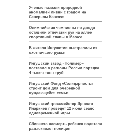
Ученые назвали природной
аномалией ливни с градом на
Северном Кавказе
Олимпийские чемпионы по дзюдо
оставили отпечатки рук на аллее
спортивной славы в Магасе
В жителя Ингушетии выстрелили из
охотничьего ружья
Ингушский завод «Полимер»
поставил в регионы России порядка
4 тысяч тонн труб
Ингушский Фонд «Солидарность»
строит дом для очередной
нуждающейся семьи
Ингушский гроссмейстер Эрнесто
Инаркиев проведёт 12 июня сеанс
одновременной игры
Сбившего насмерть ребенка водителя
разыскивает полиция