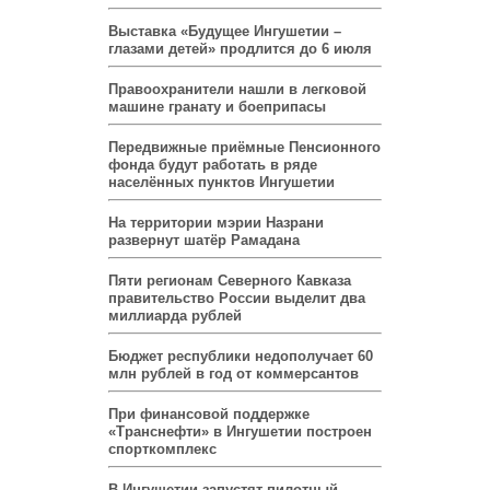
Выставка «Будущее Ингушетии –
глазами детей» продлится до 6 июля
Правоохранители нашли в легковой
машине гранату и боеприпасы
Передвижные приёмные Пенсионного
фонда будут работать в ряде
населённых пунктов Ингушетии
На территории мэрии Назрани
развернут шатёр Рамадана
Пяти регионам Северного Кавказа
правительство России выделит два
миллиарда рублей
Бюджет республики недополучает 60
млн рублей в год от коммерсантов
При финансовой поддержке
«Транснефти» в Ингушетии построен
спорткомплекс
В Ингушетии запустят пилотный