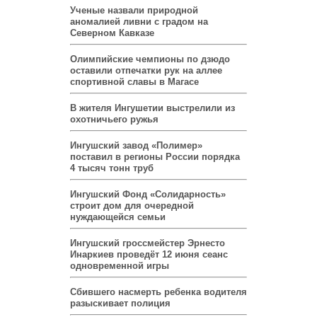
Ученые назвали природной
аномалией ливни с градом на
Северном Кавказе
Олимпийские чемпионы по дзюдо
оставили отпечатки рук на аллее
спортивной славы в Магасе
В жителя Ингушетии выстрелили из
охотничьего ружья
Ингушский завод «Полимер»
поставил в регионы России порядка
4 тысяч тонн труб
Ингушский Фонд «Солидарность»
строит дом для очередной
нуждающейся семьи
Ингушский гроссмейстер Эрнесто
Инаркиев проведёт 12 июня сеанс
одновременной игры
Сбившего насмерть ребенка водителя
разыскивает полиция