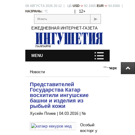
08 АВГУСТА 2026 20:12 | ЦБ
USD
82.1665
EUR
94.8366 |
|
12+
НАЗРАНЬ:
°С
Искать
ЕЖЕДНЕВНАЯ ИНТЕРНЕТ-ГАЗЕТА
MENU
Наверх
Новости
Представителей
Государства Катар
восхитили ингушские
башни и изделия из
рыбьей кожи
Хусейн Плиев |
04.03.2016
|
№
Особый
восторг у