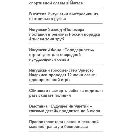
спортивной славы в Магасе
В жителя Ингушетии выстрелили из
охотничьего ружья
Ингушский завод «Полимер»
поставил в регионы России порядка
4 тысяч тонн труб
Ингушский Фонд «Солидарность»
строит дом для очередной
нуждающейся семьи
Ингушский гроссмейстер Эрнесто
Инаркиев проведёт 12 июня сеанс
одновременной игры
Сбившего насмерть ребенка водителя
разыскивает полиция
Выставка «Будущее Ингушетии –
глазами детей» продлится до 6 июля
Правоохранители нашли в легковой
машине гранату и боеприпасы