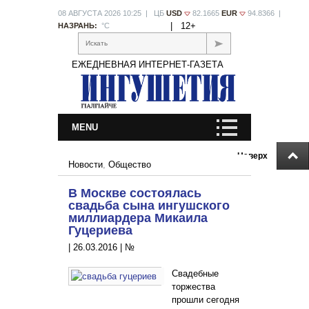
08 АВГУСТА 2026 10:25 | ЦБ
USD
82.1665
EUR
94.8366 |
|
12+
НАЗРАНЬ:
°С
Искать
ЕЖЕДНЕВНАЯ ИНТЕРНЕТ-ГАЗЕТА
MENU
Наверх
Новости
,
Общество
В Москве состоялась
свадьба сына ингушского
миллиардера Микаила
Гуцериева
|
26.03.2016
|
№
Свадебные
торжества
прошли сегодня