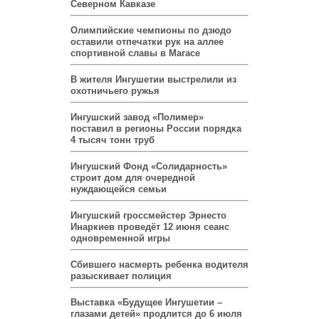
Северном Кавказе
Олимпийские чемпионы по дзюдо
оставили отпечатки рук на аллее
спортивной славы в Магасе
В жителя Ингушетии выстрелили из
охотничьего ружья
Ингушский завод «Полимер»
поставил в регионы России порядка
4 тысяч тонн труб
Ингушский Фонд «Солидарность»
строит дом для очередной
нуждающейся семьи
Ингушский гроссмейстер Эрнесто
Инаркиев проведёт 12 июня сеанс
одновременной игры
Сбившего насмерть ребенка водителя
разыскивает полиция
Выставка «Будущее Ингушетии –
глазами детей» продлится до 6 июля