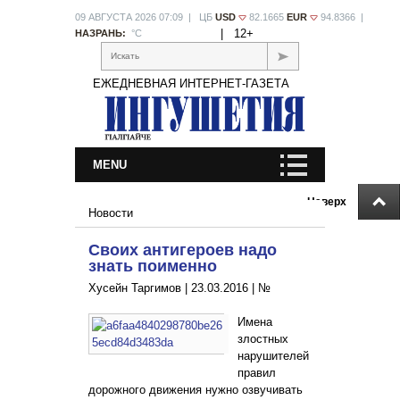
09 АВГУСТА 2026 07:09 | ЦБ
USD
82.1665
EUR
94.8366 |
|
12+
НАЗРАНЬ:
°С
Искать
ЕЖЕДНЕВНАЯ ИНТЕРНЕТ-ГАЗЕТА
MENU
Наверх
Новости
Своих антигероев надо
знать поименно
Хусейн Таргимов |
23.03.2016
|
№
Имена
злостных
нарушителей
правил
дорожного движения нужно озвучивать