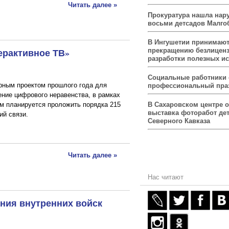
Читать далее »
Прокуратура нашла нар
восьми детсадов Малго
В Ингушетии принимаю
ерактивное ТВ»
прекращению безлицен
разработки полезных и
Социальные работники
ным проектом прошлого года для
профессиональный пра
ение цифрового неравенства, в рамках
В Сахаровском центре 
м планируется проложить порядка 215
выставка фоторабот дет
ий связи.
Северного Кавказа
Читать далее »
Нас читают
ания внутренних войск