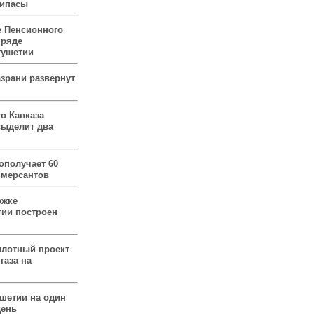
рипасы
 Пенсионного
 ряде
гушетии
зрани развернут
о Кавказа
выделит два
ополучает 60
ммерсантов
ржке
тии построен
илотный проект
газа на
ушетии на один
день