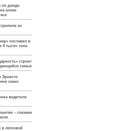
 по дзюдо
 на аллее
гасе
стрелили из
мер» поставил в
а 4 тысяч тонн
арность» строит
ждающейся семьи
р Эрнесто
юня сеанс
енка водителя
ушетии – глазами
июля
 в легковой