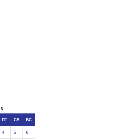
16
ПТ
СБ
ВС
4
5
6