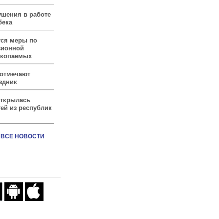
ушения в работе
бека
тся меры по
зионной
скопаемых
 отмечают
здник
открылась
ей из республик
ВСЕ НОВОСТИ