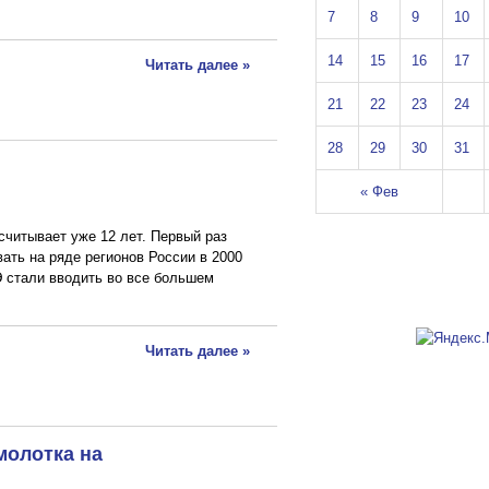
7
8
9
10
14
15
16
17
Читать далее »
21
22
23
24
28
29
30
31
« Фев
считывает уже 12 лет. Первый раз
ать на ряде регионов России в 2000
Э стали вводить во все большем
Читать далее »
молотка на