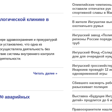
Олимпийские чемпионы
оставили отпечатки рук
спортивной славы в Ма
логической клинике в
В жителя Ингушетии вы
охотничьего ружья
Ингушский завод «Поли
регионы России порядк
ере здравоохранения и прокуратурой
труб
и установлено, что одна из
 осуществляла деятельность без
Ингушский Фонд «Солид
твие системы внутреннего контроля
дом для очередной ну
деятельности.
Ингушский гроссмейсте
Инаркиев проведёт 12 и
Читать далее »
одновременной игры
Сбившего насмерть реб
разыскивает полиция
30 аварийных
Выставка «Будущее Инг
детей» продлится до 6 
Правоохранители нашли