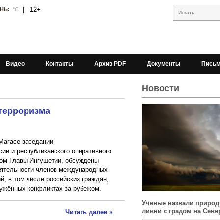
|
12+
АНЬ:
°С
Искать
Видео
Контакты
Архив PDF
Документы
Письм
Новости
терроризма
Магасе заседании
сии и республиканского оперативного
вом Главы Ингушетии, обсуждены
еятельности членов международных
й, в том числе российских граждан,
ружённых конфликтах за рубежом.
Ученые назвали природ
ливни с градом на Севе
Читать далее »