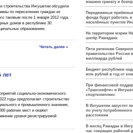
машине гранату и боеп
е строительства Ингушетии обсудили
аммы по переселению граждан из
Передвижные приёмные
фонда будут работать в
го таковым после 1 января 2012 года.
населённых пунктов Ин
рных домов в республике 30.
ципальных образованиях.
На территории мэрии На
шатёр Рамадана
Читать далее »
Пяти регионам Северног
правительство России 
миллиарда рублей
Бюджет республики нед
6 лет
млн рублей в год от ко
При финансовой подде
«Транснефти» в Ингуше
оприятий социально-экономического
спорткомплекс
2022 годы предполагает строительство
циального и промышленного значения,
В Ингушетии запустят п
по учету потребленного 
000 рабочих мест и окажет
расстоянии
ижение уровня регистрируемой
В месяц Рамадан в Инг
час сокращен рабочий 