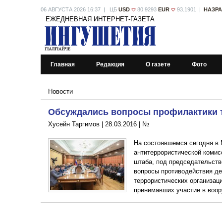
06 АВГУСТА 2026 16:37 | ЦБ
USD
80.9293
EUR
93.1901 |
НАЗР
ЕЖЕДНЕВНАЯ ИНТЕРНЕТ-ГАЗЕТА
Главная
Редакция
О газете
Фото
Новости
Обсуждались вопросы профилактики 
Хусейн Таргимов |
28.03.2016
|
№
На состоявшемся сегодня в 
антитеррористической комис
штаба, под председательст
вопросы противодействия д
террористических организаци
принимавших участие в воо