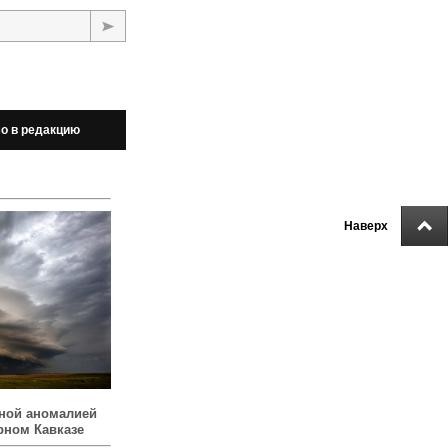
о в редакцию
Наверх
ной аномалией
рном Кавказе