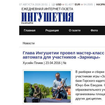
07 АВГУСТА 2026 20:51 | ЦБ
USD
81.4077
EUR
94.0585 |
НАЗР
ЕЖЕДНЕВНАЯ ИНТЕРНЕТ-ГАЗЕТА
Главная
Редакция
О газете
Фото
Новости
Глава Ингушетии провел мастер-класс 
автомата для участников «Зарницы»
Хусейн Плиев |
23.04.2016
|
№
В разборке и сборке
участникам игры «З
базе Горского кадет
Юнус-Бек Евкуров. 
образовательного у
организованы площа
других дисциплин.