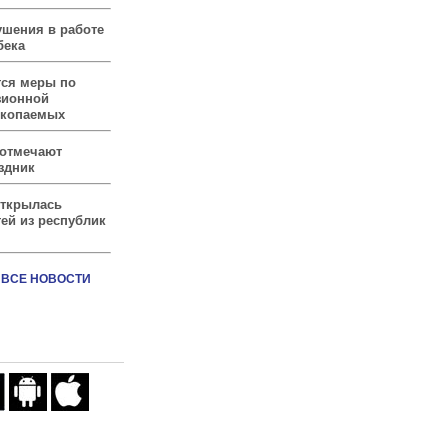
ушения в работе
бека
тся меры по
зионной
скопаемых
 отмечают
здник
открылась
ей из республик
ВСЕ НОВОСТИ