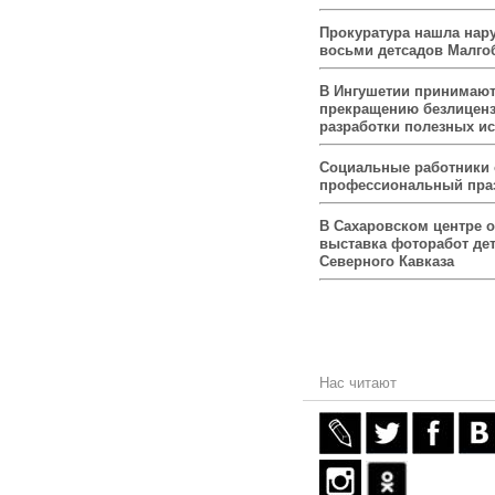
Прокуратура нашла нар
восьми детсадов Малго
В Ингушетии принимаю
прекращению безлицен
разработки полезных и
Социальные работники
профессиональный пра
В Сахаровском центре 
выставка фоторабот дет
Северного Кавказа
Нас читают