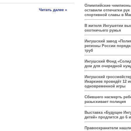
Олимпийские чемпионы
Читать далее »
оставили отпечатки рук
спортивной славы в Ма
В жителя Ингушетии вы
охотничьего ружья
Ингушский завод «Поли
регионы России порядк
труб
Ингушский Фонд «Солид
дом для очередной ну
Ингушский гроссмейсте
Инаркиев проведёт 12 и
одновременной игры
Сбившего насмерть реб
разыскивает полиция
Выставка «Будущее Инг
детей» продлится до 6 
Правоохранители нашли