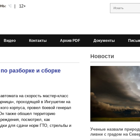
|
12+
АНЬ:
°С
Искать
Видео
Контакты
Архив PDF
Документы
Письм
Новости
по разборке и сборке
 автомата на скорость мастер-класс
арница», проходящей в Ингушетии на
ского корпуса, провел боевой генерал
Он также обошел территорию
чреждения, посмотрел, как
дки для сдачи норм ГТО, стрельбы и
Ученые назвали природ
ливни с градом на Севе