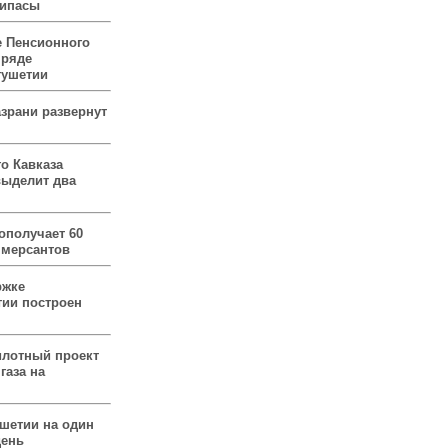
рипасы
 Пенсионного
 ряде
гушетии
зрани развернут
о Кавказа
выделит два
ополучает 60
ммерсантов
ржке
тии построен
илотный проект
газа на
ушетии на один
день