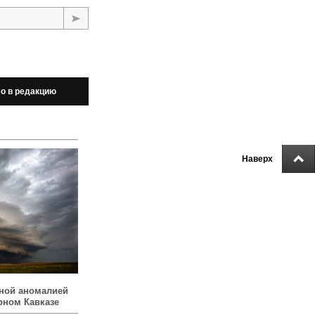
о в редакцию
Наверх
ной аномалией
рном Кавказе