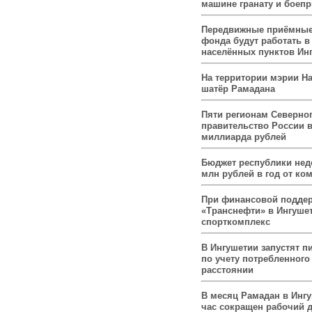
машине гранату и боеп
Передвижные приёмные
фонда будут работать в
населённых пунктов Ин
На территории мэрии На
шатёр Рамадана
Пяти регионам Северног
правительство России 
миллиарда рублей
Бюджет республики нед
млн рублей в год от ко
При финансовой подде
«Транснефти» в Ингуше
спорткомплекс
В Ингушетии запустят п
по учету потребленного 
расстоянии
В месяц Рамадан в Инг
час сокращен рабочий 