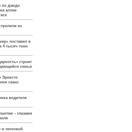
 по дзюдо
 на аллее
гасе
стрелили из
мер» поставил в
а 4 тысяч тонн
арность» строит
ждающейся семьи
р Эрнесто
юня сеанс
енка водителя
ушетии – глазами
июля
 в легковой