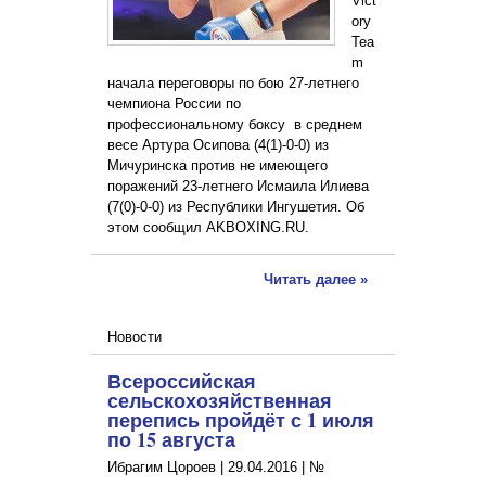
Vict
ory
Tea
m
начала переговоры по бою 27-летнего
чемпиона России по
профессиональному боксу в среднем
весе Артура Осипова (4(1)-0-0) из
Мичуринска против не имеющего
поражений 23-летнего Исмаила Илиева
(7(0)-0-0) из Республики Ингушетия. Об
этом сообщил AKBOXING.RU.
Читать далее »
Новости
Всероссийская
сельскохозяйственная
перепись пройдёт с 1 июля
по 15 августа
Ибрагим Цороев |
29.04.2016
|
№