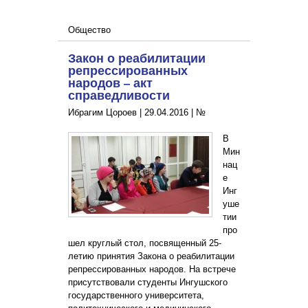
Общество
Закон о реабилитации
репрессированных
народов – акт
справедливости
Ибрагим Цороев |
29.04.2016
|
№
В
Мин
нац
е
Инг
уше
тии
про
шел круглый стол, посвященный 25-
летию принятия Закона о реабилитации
репрессированных народов. На встрече
присутствовали студенты Ингушского
государственного университета,