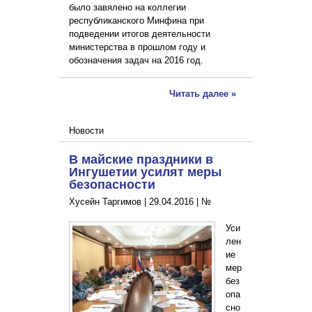
было завялено на коллегии
республиканского Минфина при
подведении итогов деятельности
министерства в прошлом году и
обозначения задач на 2016 год.
Читать далее »
Новости
В майские праздники в
Ингушетии усилят меры
безопасности
Хусейн Таргимов |
29.04.2016
|
№
Уси
лен
ие
мер
без
опа
сно