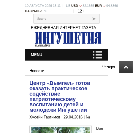
10 АВГУСТА 2026 13:11 | ЦБ
USD
82.1665
EUR
94.8366 |
|
12+
НАЗРАНЬ:
°С
Искать
ЕЖЕДНЕВНАЯ ИНТЕРНЕТ-ГАЗЕТА
MENU
Наверх
Новости
Центр «Вымпел» готов
оказать практическое
содействие
патриотическому
воспитанию детей и
молодежи Ингушетии
Хусейн Таргимов |
29.04.2016
|
№
Вое