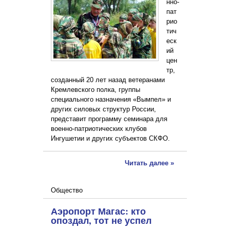
нно-
пат
рио
тич
еск
ий
цен
тр,
созданный 20 лет назад ветеранами
Кремлевского полка, группы
специального назначения «Вымпел» и
других силовых структур России,
представит программу семинара для
военно-патриотических клубов
Ингушетии и других субъектов СКФО.
Читать далее »
Общество
Аэропорт Магас: кто
опоздал, тот не успел