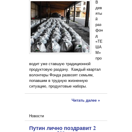
В
дев
яты
й
раз
фон
д
«ТЕ
ША
М»
про
водит уже ставшую традиционной
продуктовую раздачу. Каждый квартал
волонтеры Фонда развозят семьям,
попавшим в трудную жизненную
ситуацию, продуктовые наборы.
Читать далее »
Новости
Путин лично поздравит 2