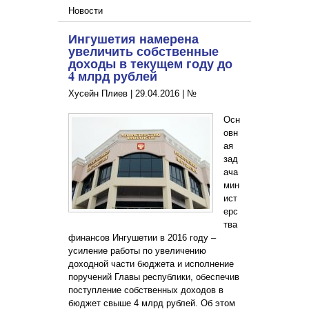
Новости
Ингушетия намерена
увеличить собственные
доходы в текущем году до
4 млрд рублей
Хусейн Плиев |
29.04.2016
|
№
Осн
овн
ая
зад
ача
мин
ист
ерс
тва
финансов Ингушетии в 2016 году –
усиление работы по увеличению
доходной части бюджета и исполнение
поручений Главы республики, обеспечив
поступление собственных доходов в
бюджет свыше 4 млрд рублей. Об этом