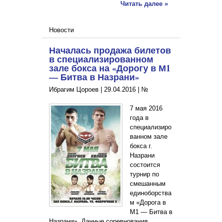
Читать далее »
Новости
Началась продажа билетов
в специализированном
зале бокса на «Дорогу в М1
— Битва в Назрани»
Ибрагим Цороев |
29.04.2016
|
№
7 мая 2016
года в
специализиро
ванном зале
бокса г.
Назрани
состоится
турнир по
смешанным
единоборства
м «Дорога в
М1 — Битва в
Назрани». Данные соревнования