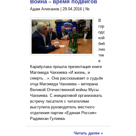
Война – время подвигов
Адам Алиханов |
29.04.2016
|
№
В
гор
одс
кой
биб
лио
тек
е
Карабулака прошла презентация книги
Магомеда Чахкиева «И жизнь, и
смерть…». Она рассказывает о судьбе
отца Магомеда Чахкиева – ветерана
Великой Отечественной войны Мусы
Чахкиева. С инициативой организовать
встречу писателя с читателями
выступила руководитель местного
отделения партии «Единая Россия»
Радимхан Гулиева.
Читать далее »