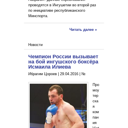
проводятся в Ингушетии во второй раз
по инициативе республиканского
Минспорта.
Читать далее »
Новости
Чемпион России вызывает
на бой ингушского боксёра
Исмаила Илиева
Ибрагим Цороев |
29.04.2016
|
№
Про
моу
тер
ска
я
ком
пан
ия