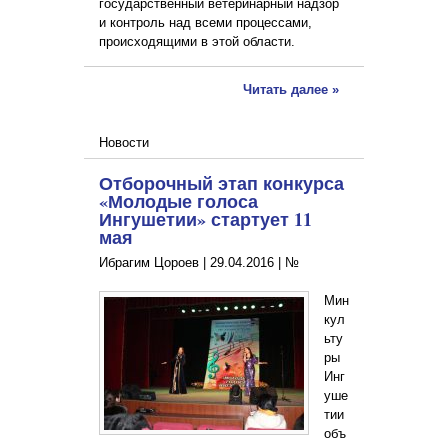
государственный ветеринарный надзор
и контроль над всеми процессами,
происходящими в этой области.
Читать далее »
Новости
Отборочный этап конкурса
«Молодые голоса
Ингушетии» стартует 11
мая
Ибрагим Цороев |
29.04.2016
|
№
Мин
кул
ьту
ры
Инг
уше
тии
объ