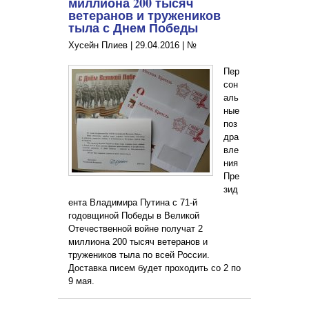
миллиона 200 тысяч
ветеранов и тружеников
тыла с Днем Победы
Хусейн Плиев |
29.04.2016
|
№
Пер
сон
аль
ные
поз
дра
вле
ния
Пре
зид
ента Владимира Путина с 71-й
годовщиной Победы в Великой
Отечественной войне получат 2
миллиона 200 тысяч ветеранов и
тружеников тыла по всей России.
Доставка писем будет проходить со 2 по
9 мая.