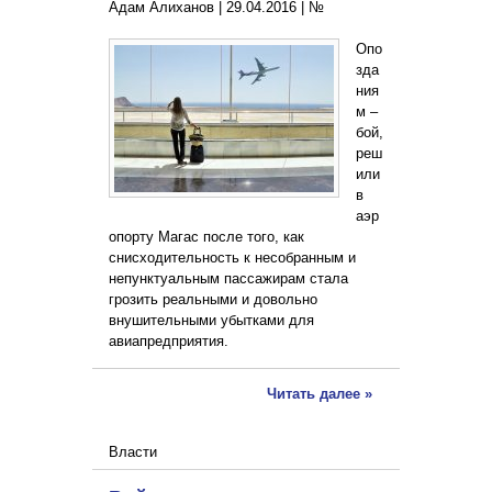
Адам Алиханов |
29.04.2016
|
№
Опо
зда
ния
м –
бой,
реш
или
в
аэр
опорту Магас после того, как
снисходительность к несобранным и
непунктуальным пассажирам стала
грозить реальными и довольно
внушительными убытками для
авиапредприятия.
Читать далее »
Власти