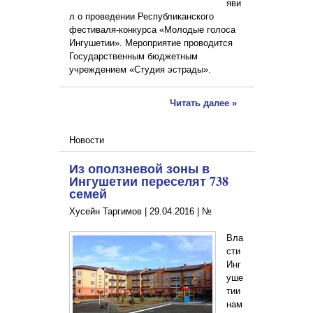
яви
л о проведении Республиканского
фестиваля-конкурса «Молодые голоса
Ингушетии». Мероприятие проводится
Государственным бюджетным
учреждением «Студия эстрады».
Читать далее »
Новости
Из оползневой зоны в
Ингушетии переселят 738
семей
Хусейн Таргимов |
29.04.2016
|
№
Вла
сти
Инг
уше
тии
нам