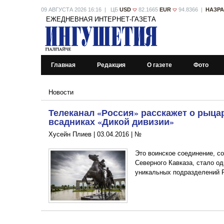
09 АВГУСТА 2026 16:16 | ЦБ
USD
82.1665
EUR
94.8366 |
НАЗР
ЕЖЕДНЕВНАЯ ИНТЕРНЕТ-ГАЗЕТА
Главная
Редакция
О газете
Фото
Новости
Телеканал «Россия» расскажет о рыцар
всадниках «Дикой дивизии»
Хусейн Плиев |
03.04.2016
|
№
Это воинское соединение, с
Северного Кавказа, стало о
уникальных подразделений Р