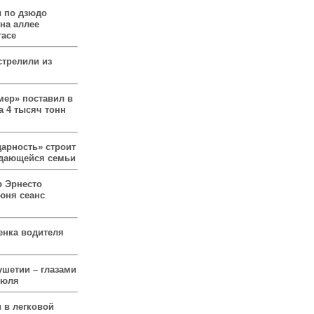
 по дзюдо
 на аллее
гасе
стрелили из
мер» поставил в
а 4 тысяч тонн
арность» строит
ждающейся семьи
р Эрнесто
юня сеанс
енка водителя
ушетии – глазами
июля
 в легковой