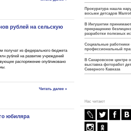
Прокуратура нашла нар
восьми детсадов Малго
В Ингушетии принимаю
нов рублей на сельскую
прекращению безлицен
разработки полезных и
Социальные работники
профессиональный пра
ии получат из федерального бюджета
 млн рублей на развитие учреждений
В Сахаровском центре 
твующее распоряжение опубликовано
выставка фоторабот дет
ны.
Северного Кавказа
Читать далее »
Нас читают
го юбиляра