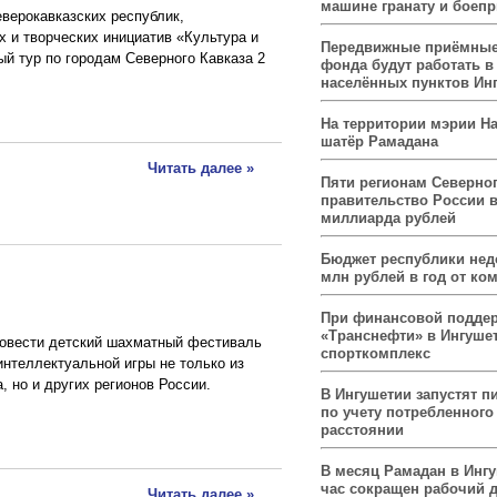
машине гранату и боеп
еверокавказских республик,
 и творческих инициатив «Культура и
Передвижные приёмные
ый тур по городам Северного Кавказа 2
фонда будут работать в
населённых пунктов Ин
На территории мэрии На
шатёр Рамадана
Читать далее »
Пяти регионам Северног
правительство России 
миллиарда рублей
Бюджет республики нед
млн рублей в год от ко
При финансовой подде
«Транснефти» в Ингуше
ровести детский шахматный фестиваль
спорткомплекс
интеллектуальной игры не только из
, но и других регионов России.
В Ингушетии запустят п
по учету потребленного 
расстоянии
В месяц Рамадан в Инг
час сокращен рабочий 
Читать далее »