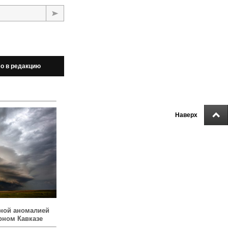
о в редакцию
Наверх
ной аномалией
рном Кавказе