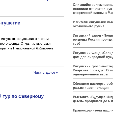
Олимпийские чемпионы
оставили отпечатки рук
спортивной славы в Ма
Ингушетии
В жителя Ингушетии вы
охотничьего ружья
Ингушский завод «Поли
 искусств, представит жителям
регионы России порядк
своего фонда. Открытие выставки
труб
апреля в Национальной библиотеке
Ингушский Фонд «Солид
дом для очередной ну
Ингушский гроссмейсте
Инаркиев проведёт 12 и
Читать далее »
одновременной игры
Сбившего насмерть реб
разыскивает полиция
й тур по Северному
Выставка «Будущее Инг
детей» продлится до 6 
Правоохранители нашли