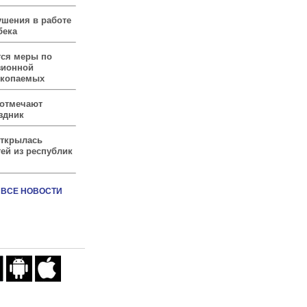
ушения в работе
бека
тся меры по
зионной
скопаемых
 отмечают
здник
открылась
ей из республик
ВСЕ НОВОСТИ