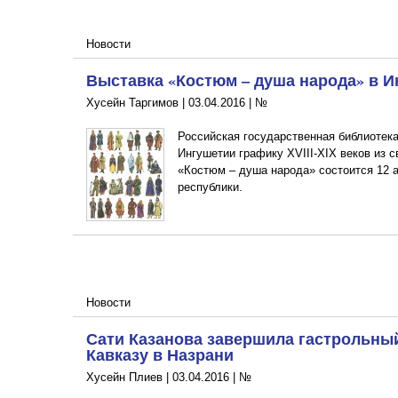
Новости
Выставка «Костюм – душа народа» в 
Хусейн Таргимов |
03.04.2016
|
№
Российская государственная библиотека
Ингушетии графику XVIII-XIX веков из 
«Костюм – душа народа» состоится 12 
республики.
Новости
Сати Казанова завершила гастрольны
Кавказу в Назрани
Хусейн Плиев |
03.04.2016
|
№