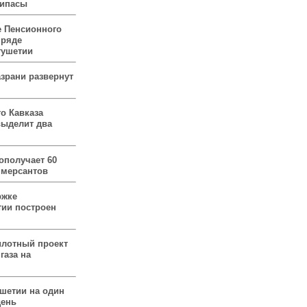
рипасы
 Пенсионного
 ряде
гушетии
зрани развернут
о Кавказа
выделит два
ополучает 60
ммерсантов
ржке
тии построен
илотный проект
газа на
ушетии на один
день