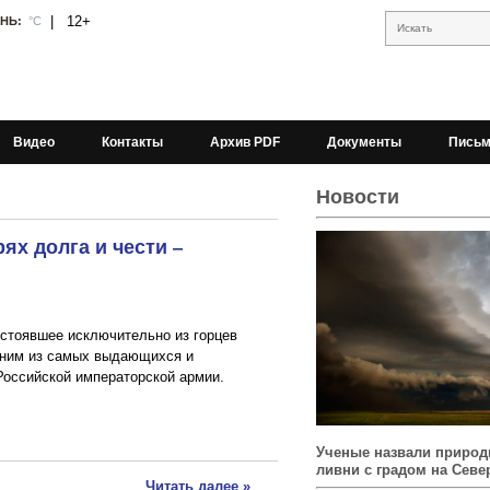
|
12+
АНЬ:
°С
Искать
Видео
Контакты
Архив PDF
Документы
Письм
Новости
ях долга и чести –
остоявшее исключительно из горцев
дним из самых выдающихся и
оссийской императорской армии.
Ученые назвали природ
ливни с градом на Севе
Читать далее »