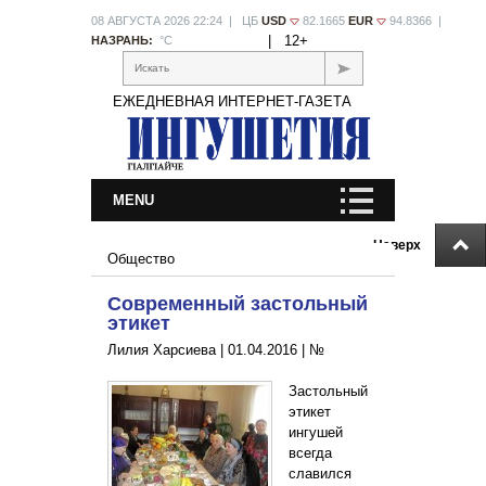
08 АВГУСТА 2026 22:24 | ЦБ
USD
82.1665
EUR
94.8366 |
|
12+
НАЗРАНЬ:
°С
Искать
ЕЖЕДНЕВНАЯ ИНТЕРНЕТ-ГАЗЕТА
MENU
Наверх
Общество
Современный застольный
этикет
Лилия Харсиева |
01.04.2016
|
№
Застольный
этикет
ингушей
всегда
славился