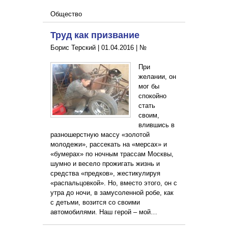
Общество
Труд как призвание
Борис Терский |
01.04.2016
|
№
При
желании, он
мог бы
спокойно
стать
своим,
влившись в
разношерстную массу «золотой
молодежи», рассекать на «мерсах» и
«бумерах» по ночным трассам Москвы,
шумно и весело прожигать жизнь и
средства «предков», жестикулируя
«распальцовкой». Но, вместо этого, он с
утра до ночи, в замусоленной робе, как
с детьми, возится со своими
автомобилями. Наш герой – мой…