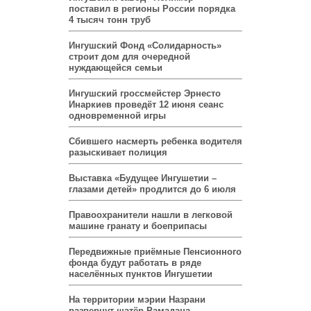
поставил в регионы России порядка
4 тысяч тонн труб
Ингушский Фонд «Солидарность»
строит дом для очередной
нуждающейся семьи
Ингушский гроссмейстер Эрнесто
Инаркиев проведёт 12 июня сеанс
одновременной игры
Сбившего насмерть ребенка водителя
разыскивает полиция
Выставка «Будущее Ингушетии –
глазами детей» продлится до 6 июля
Правоохранители нашли в легковой
машине гранату и боеприпасы
Передвижные приёмные Пенсионного
фонда будут работать в ряде
населённых пунктов Ингушетии
На территории мэрии Назрани
развернут шатёр Рамадана