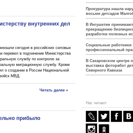
Прокуратура нашла нар
восьми детсадов Малго
стерству внутренних дел
В Ингушетии принимаю
прекращению безлицен
разработки полезных и
Социальные работники
изошли сегодня в российских силовых
профессиональный пра
ии перевел в подчинение Министерства
еральную службу по контролю за
В Сахаровском центре 
еральную миграционную службу. Кроме
выставка фоторабот дет
ил о создании в России Национальной
Северного Кавказа
 войск МВД.
Читать далее »
Нас читают
тельно прибыло