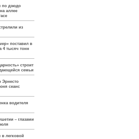
 по дзюдо
 на аллее
гасе
стрелили из
мер» поставил в
а 4 тысяч тонн
арность» строит
ждающейся семьи
р Эрнесто
юня сеанс
енка водителя
ушетии – глазами
июля
 в легковой