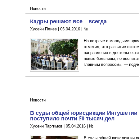
Новости
Кадры решают все – всегда
Хусейн Плиев |
05.04.2016
|
№
На встрече с молодыми врач
отметил, что развитие сист
направление в деятельности
новые больницы, но воспита
главным вопросом», — подч
Новости
В суды общей юрисдикции Ингушетии
поступило почти 50 тысяч дел
Хусейн Таргимов |
05.04.2016
|
№
В суды общей юрисдикции ре