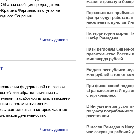
машине гранату и боеп
. Об этом сообщил председатель
Ибрагима Фаргиева, выступая на
Передвижные приёмные
родного Собрания.
фонда будут работать в
населённых пунктов Ин
На территории мэрии На
шатёр Рамадана
Читать далее »
Пяти регионам Северног
правительство России 
миллиарда рублей
т
Бюджет республики нед
млн рублей в год от ко
При финансовой подде
управления федеральной налоговой
«Транснефти» в Ингуше
еспублики обратил внимание на
спорткомплекс
еневой» заработной платы, взыскания
нным налогам и выявления
В Ингушетии запустят п
в строительства, в которых частные
по учету потребленного 
тельской деятельностью.
расстоянии
В месяц Рамадан в Инг
Читать далее »
час сокращен рабочий 