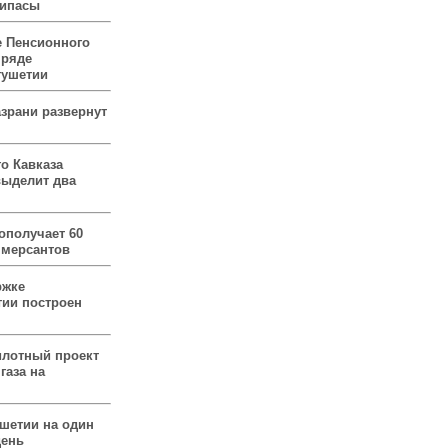
рипасы
 Пенсионного
 ряде
гушетии
зрани развернут
о Кавказа
выделит два
ополучает 60
ммерсантов
ржке
тии построен
илотный проект
газа на
ушетии на один
день