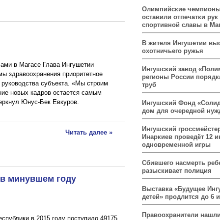
Олимпийские чемпионы
оставили отпечатки рук
спортивной славы в Ма
В жителя Ингушетии вы
охотничьего ружья
ами в Магасе Глава Ингушетии
Ингушский завод «Поли
емы здравоохранения приоритетное
регионы России порядк
 руководства субъекта. «Мы строим
труб
ние новых кадров остается самым
еркнул Юнус-Бек Евкуров.
Ингушский Фонд «Солид
дом для очередной ну
Ингушский гроссмейсте
Читать далее »
Инаркиев проведёт 12 и
одновременной игры
Сбившего насмерть реб
разыскивает полиция
 в минувшем году
Выставка «Будущее Инг
детей» продлится до 6 
Правоохранители нашли
спублики в 2015 году поступило 49175