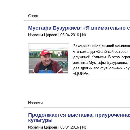
Спорт
Мустафа Бузуркиев: «Я внимательно 
Ибрагим Цороев |
05.04.2016
|
№
Закончившийся зимний чемпион
что команда «Зелёный остров» 
дружиной Колымы. В этом огром
земляка Мустафы Бузуркиева. 
два других его футбольных кл
«ЦОИР».
Новости
Продолжается выставка, приуроченна
культуры
Ибрагим Цороев |
05.04.2016
|
№