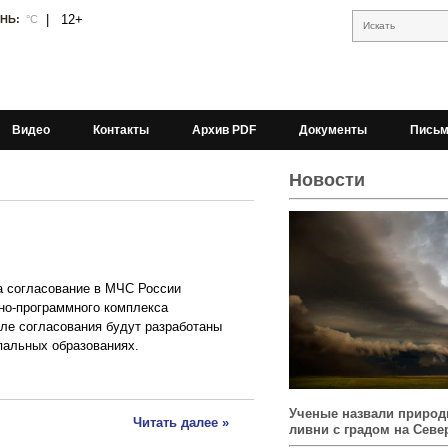
|
12+
АНЬ:
°С
Искать
Видео
Контакты
Архив PDF
Документы
Письм
Новости
а согласование в МЧС России
тно-программного комплекса
сле согласования будут разработаны
пальных образованиях.
Ученые назвали природ
Читать далее »
ливни с градом на Севе