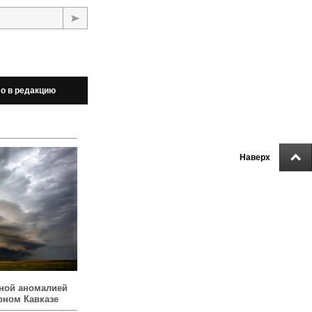
о в редакцию
Наверх
ной аномалией
рном Кавказе