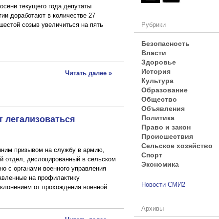
 осени текущего года депутаты
ии доработают в количестве 27
 шестой созыв увеличиться на пять
Рубрики
Безопасность
Власти
Здоровье
История
Читать далее »
Культура
Образование
Общество
Объявления
т легализоваться
Политика
Право и закон
Происшествия
Сельское хозяйство
нним призывом на службу в армию,
Спорт
й отдел, дислоцированный в сельском
Экономика
но с органами военного управления
авленные на профилактику
Новости СМИ2
уклонением от прохождения военной
Архивы