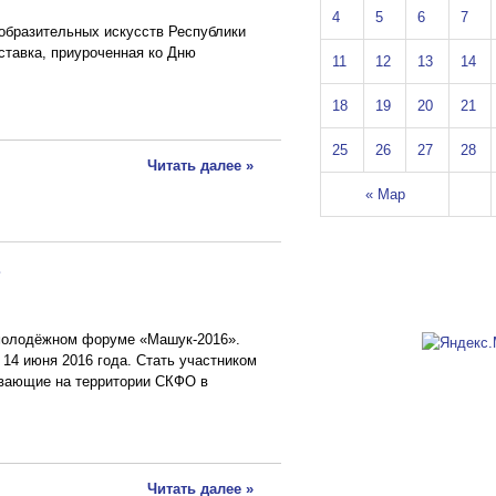
4
5
6
7
образительных искусств Республики
тавка, приуроченная ко Дню
11
12
13
14
18
19
20
21
25
26
27
28
Читать далее »
« Мар
»
 молодёжном форуме «Машук-2016».
 14 июня 2016 года. Стать участником
вающие на территории СКФО в
Читать далее »