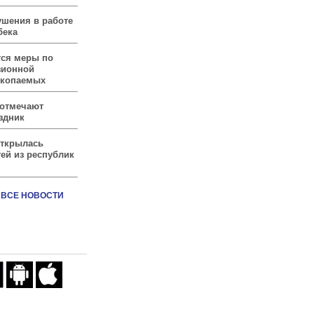
ушения в работе
бека
тся меры по
зионной
скопаемых
 отмечают
здник
открылась
ей из республик
ВСЕ НОВОСТИ