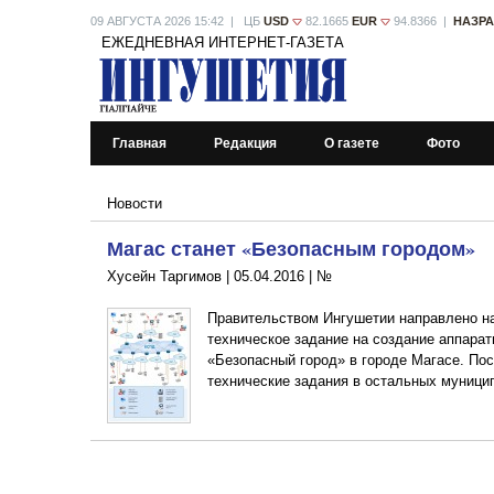
09 АВГУСТА 2026 15:42 | ЦБ
USD
82.1665
EUR
94.8366 |
НАЗР
ЕЖЕДНЕВНАЯ ИНТЕРНЕТ-ГАЗЕТА
Главная
Редакция
О газете
Фото
Новости
Магас станет «Безопасным городом»
Хусейн Таргимов |
05.04.2016
|
№
Правительством Ингушетии направлено н
техническое задание на создание аппара
«Безопасный город» в городе Магасе. По
технические задания в остальных муници