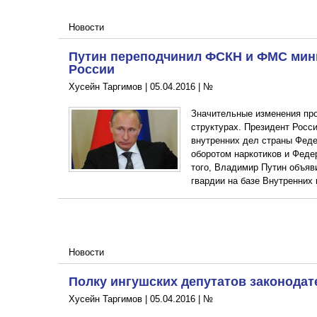
Новости
Путин переподчинил ФСКН и ФМС мини
России
Хусейн Таргимов |
05.04.2016
|
№
Значительные изменения про
структурах. Президент Росс
внутренних дел страны Фед
оборотом наркотиков и Фед
того, Владимир Путин объяв
гвардии на базе Внутренних
Новости
Полку ингушских депутатов законода
Хусейн Таргимов |
05.04.2016
|
№