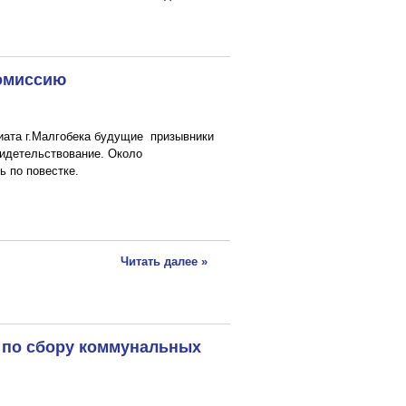
комиссию
иата г.Малгобека будущие призывники
идетельствование. Около
 по повестке.
Читать далее »
 по сбору коммунальных