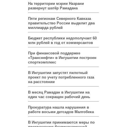
На территории мэрии Назрани
развернут шатёр Рамадана
Пяти регионам Северного Кавказа
правительство России выделит два
миллиарда рублей
Бюджет республики недополучает 60
млн рублей в год от коммерсантов
При финансовой поддержке
«Транснефти» в Ингушетии построен
спорткомплекс
В Ингушетии запустят пилотный
проект по учету потребленного газа
на расстоянии
В месяц Рамадан в Ингушетии на
один час сокращен рабочий день
Прокуратура нашла нарушения в
работе восьми детсадов Малгобека
В Ингушетии принимаются меры по
прекращению безлицензионной