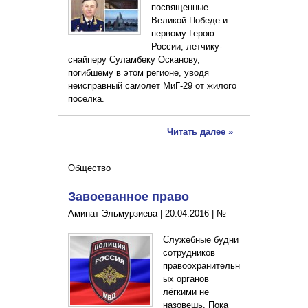
посвященные
Великой Победе и
первому Герою
России, летчику-
снайперу Суламбеку Осканову,
погибшему в этом регионе, уводя
неисправный самолет МиГ-29 от жилого
поселка.
Читать далее »
Общество
Завоеванное право
Аминат Эльмурзиева |
20.04.2016
|
№
Служебные будни
сотрудников
правоохранительн
ых органов
лёгкими не
назовешь. Пока