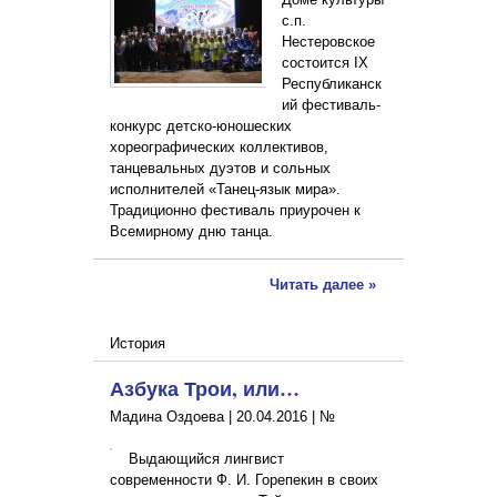
с.п.
Нестеровское
состоится IХ
Республиканск
ий фестиваль-
конкурс детско-юношеских
хореографических коллективов,
танцевальных дуэтов и сольных
исполнителей «Танец-язык мира».
Традиционно фестиваль приурочен к
Всемирному дню танца.
Читать далее »
История
Азбука Трои, или…
Мадина Оздоева |
20.04.2016
|
№
Выдающийся лингвист
современности Ф. И. Горепекин в своих