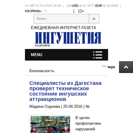
07 АВГУСТА 2026 18:08 | ЦБ
USD
81.4077
EUR
94.0585 |
|
12+
НАЗРАНЬ:
°С
Искать
ЕЖЕДНЕВНАЯ ИНТЕРНЕТ-ГАЗЕТА
MENU
Наверх
Безопасность
Специалисты из Дагестана
проверят техническое
состояние ингушских
аттракционов
Мадина Оздоева |
20.04.2016
|
№
В целях
профилактики
нарушений