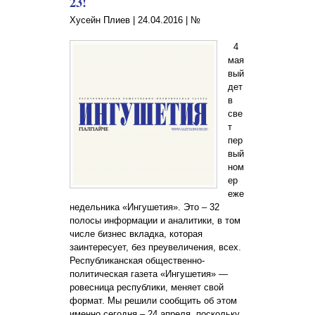
23!
Хусейн Плиев |
24.04.2016
|
№
4
мая
вый
дет
в
све
т
пер
вый
ном
ер
еже
недельника «Ингушетия». Это – 32
полосы информации и аналитики, в том
числе бизнес вкладка, которая
заинтересует, без преувеличения, всех.
Республиканская общественно-
политическая газета «Ингушетия» —
ровесница республики, меняет свой
формат. Мы решили сообщить об этом
именно сегодня – 24 апреля, поскольку