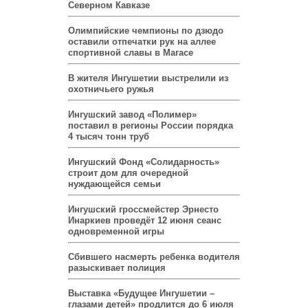
Северном Кавказе
Олимпийские чемпионы по дзюдо
оставили отпечатки рук на аллее
спортивной славы в Магасе
В жителя Ингушетии выстрелили из
охотничьего ружья
Ингушский завод «Полимер»
поставил в регионы России порядка
4 тысяч тонн труб
Ингушский Фонд «Солидарность»
строит дом для очередной
нуждающейся семьи
Ингушский гроссмейстер Эрнесто
Инаркиев проведёт 12 июня сеанс
одновременной игры
Сбившего насмерть ребенка водителя
разыскивает полиция
Выставка «Будущее Ингушетии –
глазами детей» продлится до 6 июля