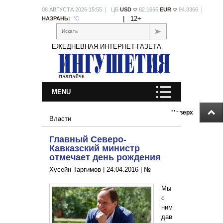
08 АВГУСТА 2026 15:55 | ЦБ
USD
82.1665
EUR
94.8366 |
|
12+
НАЗРАНЬ:
°С
Искать
ЕЖЕДНЕВНАЯ ИНТЕРНЕТ-ГАЗЕТА
MENU
Наверх
Власти
Главный Северо-
Кавказский министр
отмечает день рождения
Хусейн Таргимов |
24.04.2016
|
№
Мы
с
ним
дав