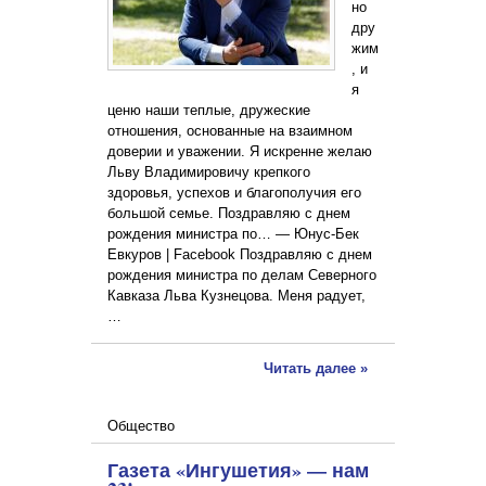
но
дру
жим
, и
я
ценю наши теплые, дружеские
отношения, основанные на взаимном
доверии и уважении. Я искренне желаю
Льву Владимировичу крепкого
здоровья, успехов и благополучия его
большой семье. Поздравляю с днем
рождения министра по… — Юнус-Бек
Евкуров | Facebook Поздравляю с днем
рождения министра по делам Северного
Кавказа Льва Кузнецова. Меня радует,
…
Читать далее »
Общество
Газета «Ингушетия» — нам