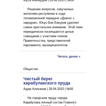
Муса Махмудов |
29.04.2015
|
№56
Решению вопросов, озвученных
жителями республики в ходе
телевизионной передачи «Диалог с
народом», Юнус-Бек Евкуров уделяет
самое пристальное внимание. Этой теме
периодически посвящаются целые
совещания с участием членов
Правительства, представителей
парламента, муниципалитетов.
Читать далее »
Общество
Чистый берег
карабулакского пруда
Адам Алиханов |
29.04.2015
|
№56
На городском пруду города
Карабулака личный состав Главного