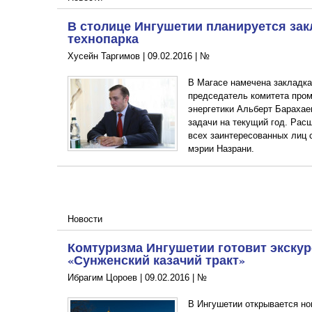
В столице Ингушетии планируется зак
технопарка
Хусейн Таргимов |
09.02.2016
|
№
В Магасе намечена закладка
председатель комитета пром
энергетики Альберт Барахае
задачи на текущий год. Рас
всех заинтересованных лиц 
мэрии Назрани.
Новости
Комтуризма Ингушетии готовит экску
«Сунженский казачий тракт»
Ибрагим Цороев |
09.02.2016
|
№
В Ингушетии открывается но