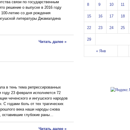
тства связи по государственным
8
9
10
11
ято решение о выпуске в 2016 году
 100-летию со дня рождения
15
16
17
18
ингушской литературы Джамалдина
22
23
24
25
29
Читать далее »
« Янв
шла в тень тема репрессированных
м году 23 февраля исполняется 72
ации чеченского и ингушского народов
. С годами боль от тех трагических
 прошлого века наши народы снова
, оставившие глубокие раны…
Читать далее »