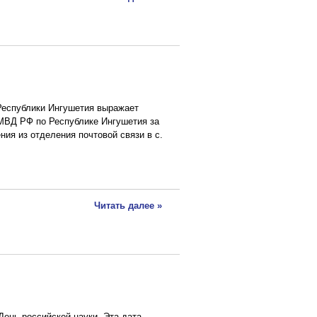
Республики Ингушетия выражает
МВД РФ по Республике Ингушетия за
ия из отделения почтовой связи в с.
Читать далее »
День российской науки. Эта дата