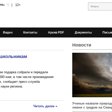
|
12+
АНЬ:
°С
Искать
Видео
Контакты
Архив PDF
Документы
Письм
Новости
 школьникам
ве подарка собрали и передали
00 книг, в том числе произведения
в, сообщает пресс-служба
науки региона.
Ученые назвали природ
Читать далее »
ливни с градом на Севе