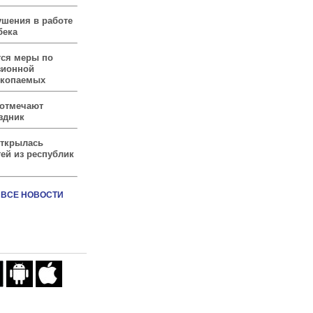
ушения в работе
бека
тся меры по
зионной
скопаемых
 отмечают
здник
открылась
ей из республик
ВСЕ НОВОСТИ