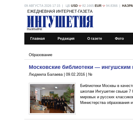
09 АВГУСТА 2026 17:15 | ЦБ
USD
82.1665
EUR
94.8366 |
НАЗР
ЕЖЕДНЕВНАЯ ИНТЕРНЕТ-ГАЗЕТА
Главная
Редакция
О газете
Фото
Образование
Московские библиотеки — ингушским
Людмила Балаева |
09.02.2016
|
№
Библиотеки Москвы в качест
школам Ингушетии свыше 7 0
мировых и русских классико
Министерства образования и 