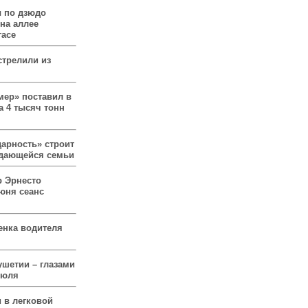
 по дзюдо
 на аллее
гасе
стрелили из
мер» поставил в
а 4 тысяч тонн
арность» строит
ждающейся семьи
р Эрнесто
юня сеанс
енка водителя
ушетии – глазами
июля
 в легковой