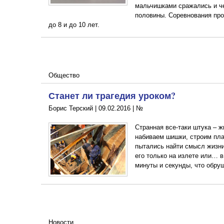
мальчишками сражались и ч
половины. Соревнования про
до 8 и до 10 лет.
Общество
Станет ли трагедия уроком?
Борис Терский |
09.02.2016
|
№
Странная все-таки штука – ж
набиваем шишки, строим пл
пытались найти смысл жизни
его только на излете или… 
минуты и секунды, что обру
Новости