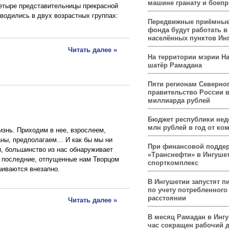
машине гранату и боеп
етыре представительницы прекрасной
водились в двух возрастных группах:
Передвижные приёмные
фонда будут работать в
населённых пунктов Ин
Читать далее »
На территории мэрии На
шатёр Рамадана
Пяти регионам Северног
правительство России 
миллиарда рублей
Бюджет республики нед
млн рублей в год от ко
изнь. Приходим в нее, взрослеем,
аны, предполагаем… И как бы мы ни
При финансовой подде
, большинство из нас обнаруживает
«Транснефти» в Ингуше
в последние, отпущенные нам Творцом
спорткомплекс
шиваются внезапно.
В Ингушетии запустят п
по учету потребленного 
расстоянии
Читать далее »
В месяц Рамадан в Инг
час сокращен рабочий 