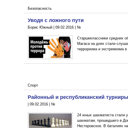
Безопасность
Уводя с ложного пути
Борис Южный |
09.02.2016
|
№
Старшеклассники средних о
Магаса на днях стали слуша
терроризма и экстремизма в
Спорт
Районный и республиканский турнир
|
09.02.2016
|
№
24 юных шахматиста стали у
шахматам, прошедшего в До
Нестеровское. В баталиях н