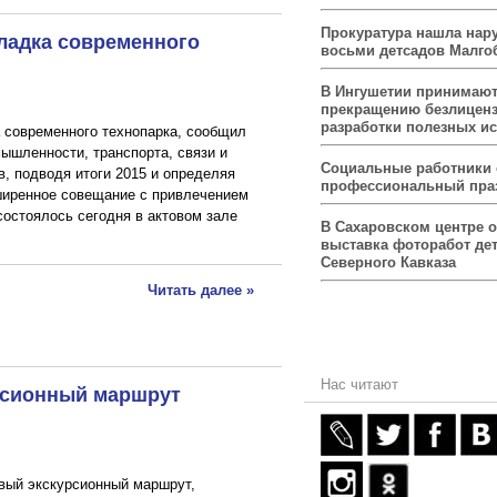
Прокуратура нашла нар
ладка современного
восьми детсадов Малго
В Ингушетии принимаю
прекращению безлицен
разработки полезных и
 современного технопарка, сообщил
ышленности, транспорта, связи и
Социальные работники
в, подводя итоги 2015 и определяя
профессиональный пра
ширенное совещание с привлечением
состоялось сегодня в актовом зале
В Сахаровском центре 
выставка фоторабот дет
Северного Кавказа
Читать далее »
Нас читают
рсионный маршрут
вый экскурсионный маршрут,