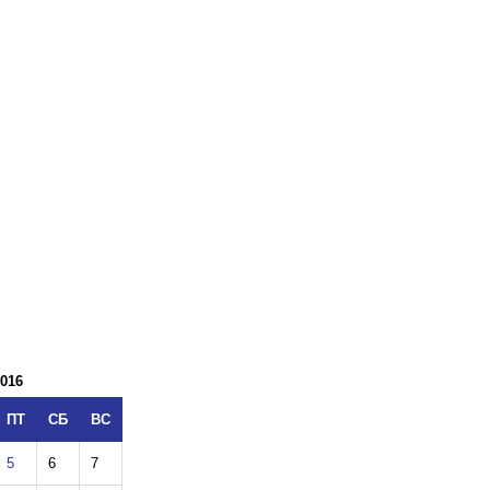
016
ПТ
СБ
ВС
5
6
7