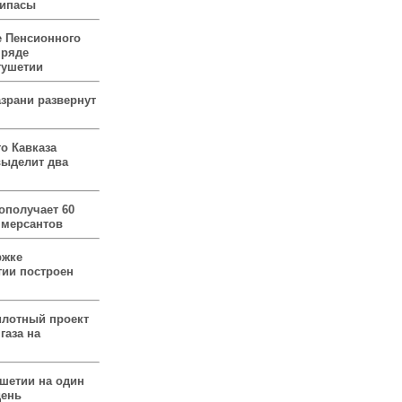
рипасы
 Пенсионного
 ряде
гушетии
зрани развернут
о Кавказа
выделит два
ополучает 60
ммерсантов
ржке
тии построен
илотный проект
газа на
ушетии на один
день