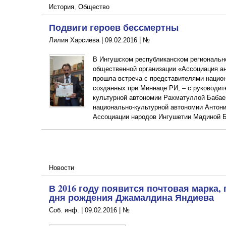
История
,
Общество
Подвиги героев бессмертны
Лилия Харсиева |
09.02.2016
|
№
В Ингушском республиканском региональ
общественной организации «Ассоциация ан
прошла встреча с представителями нацио
созданных при Миннаце РИ, – с руководи
культурной автономии Рахматуллой Бабае
национально-культурной автономии Антон
Ассоциации народов Ингушетии Мадиной Б
Новости
В 2016 году появится почтовая марка,
дня рождения Джамалдина Яндиева
Соб. инф. |
09.02.2016
|
№