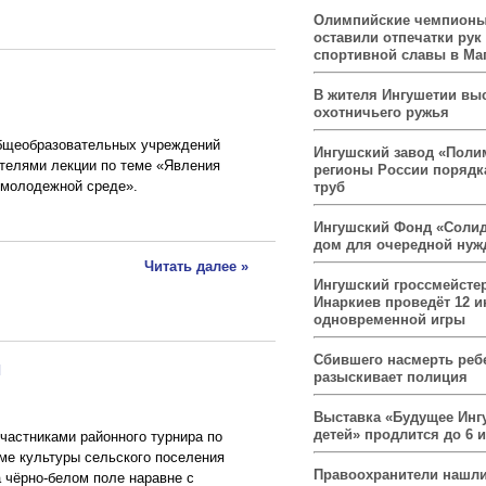
Олимпийские чемпионы
оставили отпечатки рук
спортивной славы в Ма
В жителя Ингушетии вы
охотничьего ружья
бщеобразовательных учреждений
Ингушский завод «Поли
телями лекции по теме «Явления
регионы России порядк
 молодежной среде».
труб
Ингушский Фонд «Солид
дом для очередной ну
Читать далее »
Ингушский гроссмейсте
Инаркиев проведёт 12 и
одновременной игры
Сбившего насмерть реб
ы
разыскивает полиция
Выставка «Будущее Инг
детей» продлится до 6 
частниками районного турнира по
ме культуры сельского поселения
Правоохранители нашли
а чёрно-белом поле наравне с