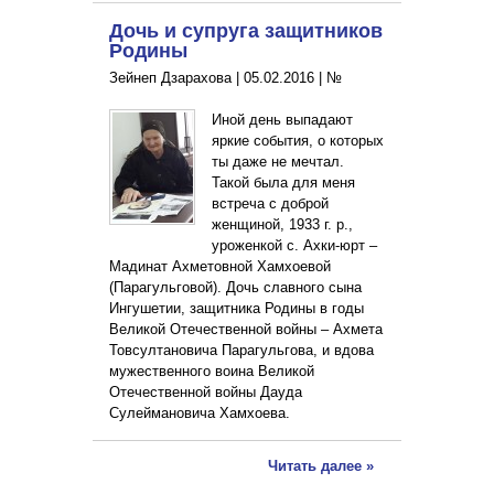
Дочь и супруга защитников
Родины
Зейнеп Дзарахова |
05.02.2016
|
№
Иной день выпадают
яркие события, о которых
ты даже не мечтал.
Такой была для меня
встреча с доброй
женщиной, 1933 г. р.,
уроженкой с. Ахки-юрт –
Мадинат Ахметовной Хамхоевой
(Парагульговой). Дочь славного сына
Ингушетии, защитника Родины в годы
Великой Отечественной войны – Ахмета
Товсултановича Парагульгова, и вдова
мужественного воина Великой
Отечественной войны Дауда
Сулеймановича Хамхоева.
Читать далее »