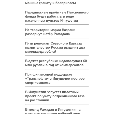
машине гранату и боеприпасы
Передвижные приёмные Пенсионного
фонда будут работать в ряде
населённых пунктов Ингушетии
На территории мэрии Назрани
развернут шатёр Рамадана
Пяти регионам Северного Кавказа
правительство России выделит два
миллиарда рублей
Бюджет республики недополучает 60
млн рублей в год от коммерсантов
При финансовой поддержке
«Транснефти» в Ингушетии построен
спорткомплекс
В Ингушетии запустят пилотный
проект по учету потребленного газа
на расстоянии
В месяц Рамадан в Ингушетии на
один час сокращен рабочий день