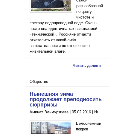
самой
разнообразной
по цвету,
чистоте и
составу водопроводной воде. Очень
часто она идентична так называемой
«технической». Россияне отчасти
отказались от какой-либо
взыскательности по отношению к
живительной влаге.
Читать далее »
Общество
Нынешняя зима
продолжает преподносить
сюрпризы
Аминат Эльмурзиева |
05.02.2016
|
№
Белоснежный
покров