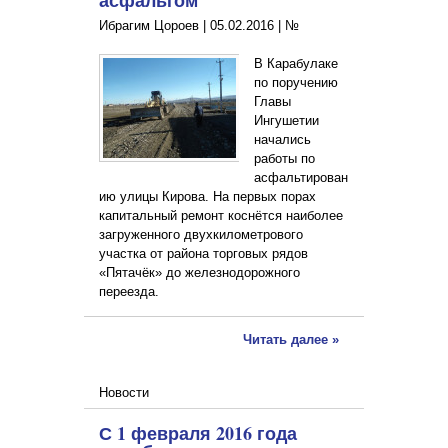
асфальтом
Ибрагим Цороев |
05.02.2016
|
№
В Карабулаке
по поручению
Главы
Ингушетии
начались
работы по
асфальтирован
ию улицы Кирова. На первых порах
капитальный ремонт коснётся наиболее
загруженного двухкилометрового
участка от района торговых рядов
«Пятачёк» до железнодорожного
переезда.
Читать далее »
Новости
С 1 февраля 2016 года