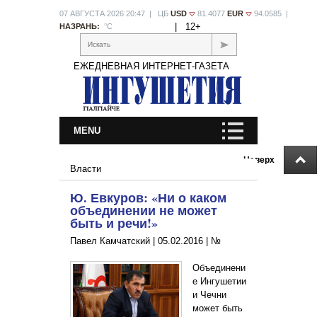
07 АВГУСТА 2026 20:47 | ЦБ
USD
81.4077
EUR
94.0585 |
|
12+
НАЗРАНЬ:
°С
Искать
ЕЖЕДНЕВНАЯ ИНТЕРНЕТ-ГАЗЕТА
MENU
Наверх
Власти
Ю. Евкуров: «Ни о каком
объединении не может
быть и речи!»
Павел Камчатский |
05.02.2016
|
№
Объединени
е Ингушетии
и Чечни
может быть