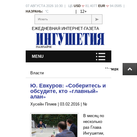
07 АВГУСТА 2026 10:30 | ЦБ
USD
81.4077
EUR
94.0585 |
|
12+
НАЗРАНЬ:
°С
Искать
ЕЖЕДНЕВНАЯ ИНТЕРНЕТ-ГАЗЕТА
MENU
Наверх
Власти
Ю. Евкуров: «Соберитесь и
обсудите, кто «главный»
алан»
Хусейн Плиев |
03.02.2016
|
№
В месяц по
несколько
раз Глава
Ингушетии,