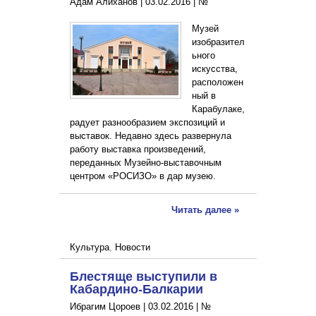
Адам Алиханов |
03.02.2016
|
№
Музей
изобразител
ьного
искусства,
расположен
ный в
Карабулаке,
радует разнообразием экспозиций и
выставок. Недавно здесь развернула
работу выставка произведений,
переданных Музейно-выставочным
центром «РОСИЗО» в дар музею.
Читать далее »
Культура
,
Новости
Блестяще выступили в
Кабардино-Балкарии
Ибрагим Цороев |
03.02.2016
|
№