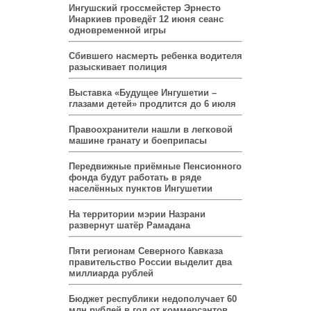
Ингушский гроссмейстер Эрнесто
Инаркиев проведёт 12 июня сеанс
одновременной игры
Сбившего насмерть ребенка водителя
разыскивает полиция
Выставка «Будущее Ингушетии –
глазами детей» продлится до 6 июля
Правоохранители нашли в легковой
машине гранату и боеприпасы
Передвижные приёмные Пенсионного
фонда будут работать в ряде
населённых пунктов Ингушетии
На территории мэрии Назрани
развернут шатёр Рамадана
Пяти регионам Северного Кавказа
правительство России выделит два
миллиарда рублей
Бюджет республики недополучает 60
млн рублей в год от коммерсантов