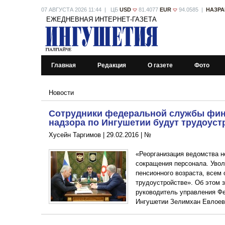
07 АВГУСТА 2026 11:44 | ЦБ
USD
81.4077
EUR
94.0585 |
НАЗРА
ЕЖЕДНЕВНАЯ ИНТЕРНЕТ-ГАЗЕТА
Главная
Редакция
О газете
Фото
Новости
Сотрудники федеральной службы фи
надзора по Ингушетии будут трудоус
Хусейн Таргимов |
29.02.2016
|
№
«Реорганизация ведомства н
сокращения персонала. Увол
пенсионного возраста, всем
трудоустройстве». Об этом 
руководитель управления Фе
Ингушетии Зелимхан Евлоев