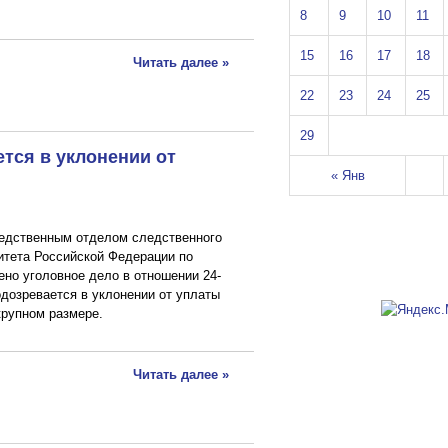
8
9
10
11
15
16
17
18
Читать далее »
22
23
24
25
29
тся в уклонении от
« Янв
едственным отделом следственного
итета Российской Федерации по
но уголовное дело в отношении 24-
одозревается в уклонении от уплаты
крупном размере.
Читать далее »