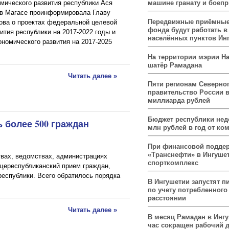
мического развития республики Ася
машине гранату и боеп
 в Магасе проинформировала Главу
Передвижные приёмные
ова о проектах федеральной целевой
фонда будут работать в
ития республики на 2017-2022 годы и
населённых пунктов Ин
номического развития на 2017-2025
На территории мэрии На
шатёр Рамадана
Читать далее »
Пяти регионам Северног
правительство России 
миллиарда рублей
Бюджет республики нед
 более 500 граждан
млн рублей в год от ко
При финансовой подде
«Транснефти» в Ингуше
твах, ведомствах, администрациях
спорткомплекс
бщереспубликанский прием граждан,
еспублики. Всего обратилось порядка
В Ингушетии запустят п
по учету потребленного 
расстоянии
Читать далее »
В месяц Рамадан в Инг
час сокращен рабочий 