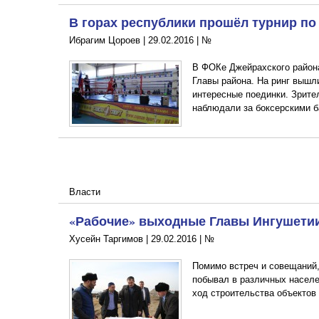
В горах республики прошёл турнир по
Ибрагим Цороев |
29.02.2016
|
№
В ФОКе Джейрахского района
Главы района. На ринг вышл
интересные поединки. Зрите
наблюдали за боксерскими б
Власти
«Рабочие» выходные Главы Ингушети
Хусейн Таргимов |
29.02.2016
|
№
Помимо встреч и совещаний,
побывал в различных населе
ход строительства объектов