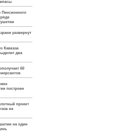
рипасы
 Пенсионного
 ряде
гушетии
зрани развернут
о Кавказа
выделит два
ополучает 60
ммерсантов
ржке
тии построен
илотный проект
газа на
ушетии на один
день