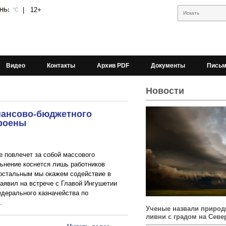
|
12+
НЬ:
°С
Искать
Видео
Контакты
Архив PDF
Документы
Письм
Новости
нансово-бюджетного
троены
е повлечет за собой массового
ьнение коснется лишь работников
 остальным мы окажем содействие в
заявил на встрече с Главой Ингушетии
дерального казначейства по
.
Ученые назвали природ
ливни с градом на Севе