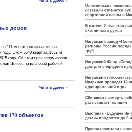
Читать далее »
Олимпийские чемпионы
оставили отпечатки рук
спортивной славы в Ма
В жителя Ингушетии вы
рных домов
охотничьего ружья
Ингушский завод «Поли
регионы России порядк
ено 111 многоквартирных жилых
труб
 году. Это – 5548 квартир, 1352 из
2015 году. Об этом проинформировал
Ингушский Фонд «Солид
еслан Цечоев на плановой рабочей
дом для очередной ну
Ингушский гроссмейсте
Инаркиев проведёт 12 и
одновременной игры
Читать далее »
Сбившего насмерть реб
разыскивает полиция
ее 170 объектов
Выставка «Будущее Инг
детей» продлится до 6 
Правоохранители нашли