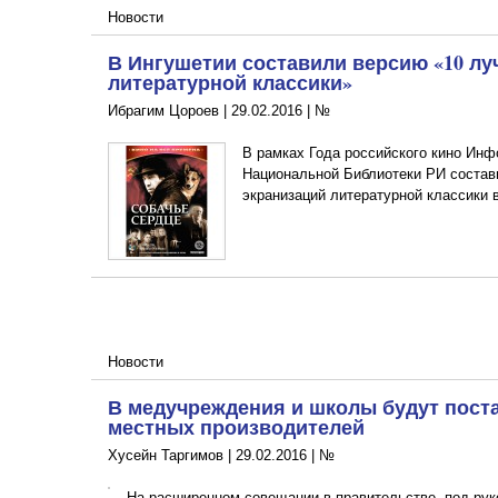
Новости
В Ингушетии составили версию «10 лу
литературной классики»
Ибрагим Цороев |
29.02.2016
|
№
В рамках Года российского кино Ин
Национальной Библиотеки РИ состав
экранизаций литературной классики 
Новости
В медучреждения и школы будут пост
местных производителей
Хусейн Таргимов |
29.02.2016
|
№
На расширенном совещании в правительстве, под рук