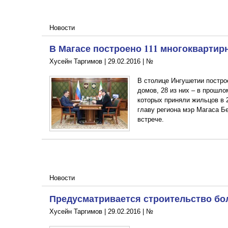
Новости
В Магасе построено 111 многокварти
Хусейн Таргимов |
29.02.2016
|
№
В столице Ингушетии постро
домов, 28 из них – в прошлом
которых приняли жильцов в 
главу региона мэр Магаса Б
встрече.
Новости
Предусматривается строительство бол
Хусейн Таргимов |
29.02.2016
|
№