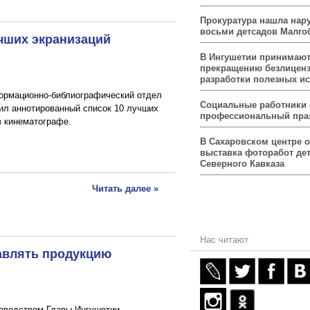
Прокуратура нашла нар
восьми детсадов Малго
чших экранизаций
В Ингушетии принимаю
прекращению безлицен
разработки полезных и
формационно-библиографический отдел
Социальные работники
ил аннотированный список 10 лучших
профессиональный пра
в кинематографе.
В Сахаровском центре 
выставка фоторабот дет
Северного Кавказа
Читать далее »
Нас читают
авлять продукцию
оводством Главы Ингушетии,