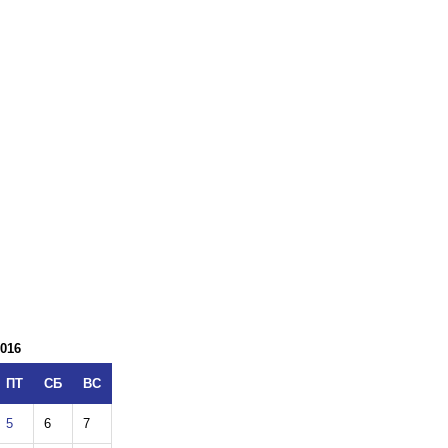
016
ПТ
СБ
ВС
5
6
7