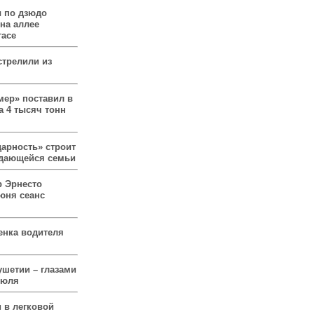
 по дзюдо
 на аллее
гасе
стрелили из
мер» поставил в
а 4 тысяч тонн
арность» строит
ждающейся семьи
р Эрнесто
юня сеанс
енка водителя
ушетии – глазами
июля
 в легковой