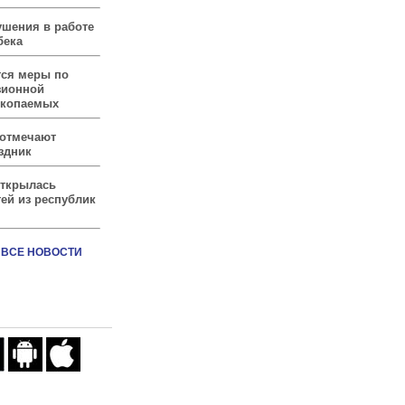
ушения в работе
бека
тся меры по
зионной
скопаемых
 отмечают
здник
открылась
ей из республик
ВСЕ НОВОСТИ