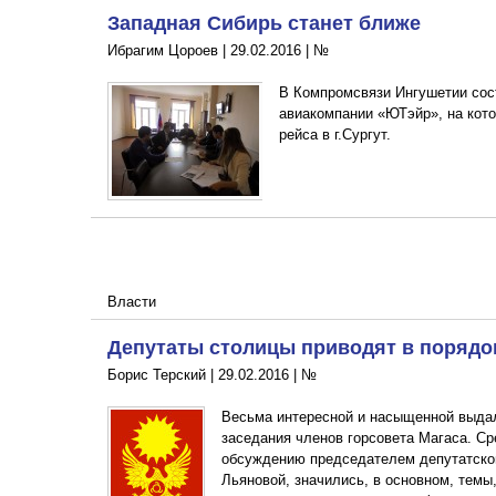
Западная Сибирь станет ближе
Ибрагим Цороев |
29.02.2016
|
№
В Компромсвязи Ингушетии сос
авиакомпании «ЮТэйр», на кот
рейса в г.Сургут.
Власти
Депутаты столицы приводят в порядо
Борис Терский |
29.02.2016
|
№
Весьма интересной и насыщенной выдал
заседания членов горсовета Магаса. Ср
обсуждению председателем депутатско
Льяновой, значились, в основном, темы