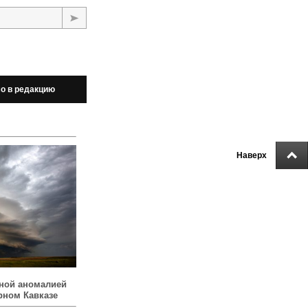
о в редакцию
Наверх
ной аномалией
рном Кавказе