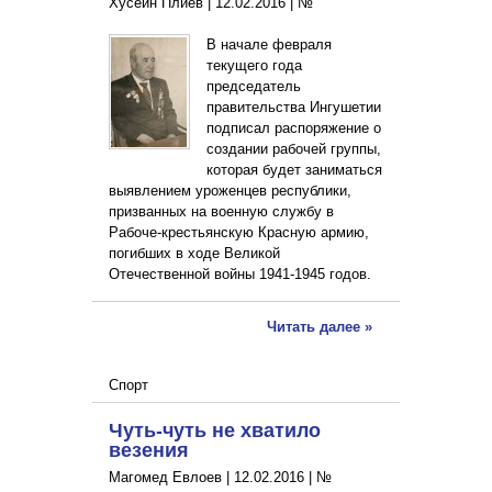
Хусейн Плиев |
12.02.2016
|
№
В начале февраля
текущего года
председатель
правительства Ингушетии
подписал распоряжение о
создании рабочей группы,
которая будет заниматься
выявлением уроженцев республики,
призванных на военную службу в
Рабоче-крестьянскую Красную армию,
погибших в ходе Великой
Отечественной войны 1941-1945 годов.
Читать далее »
Спорт
Чуть-чуть не хватило
везения
Магомед Евлоев |
12.02.2016
|
№