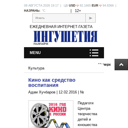
08 АВГУСТА 2026 19:17 | ЦБ
USD
82.1665
EUR
94.8366 |
|
12+
НАЗРАНЬ:
°С
Искать
ЕЖЕДНЕВНАЯ ИНТЕРНЕТ-ГАЗЕТА
MENU
Наверх
Культура
Кино как средство
воспитания
Адам Хучбаров |
12.02.2016
|
№
Педагоги
Центра
творчества
детей и
юношества