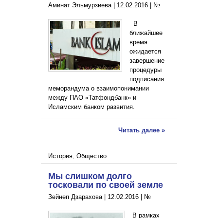
Аминат Эльмурзиева |
12.02.2016
|
№
В
ближайшее
время
ожидается
завершение
процедуры
подписания
меморандума о взаимопонимании
между ПАО «Татфондбанк» и
Исламским банком развития.
Читать далее »
История
,
Общество
Мы слишком долго
тосковали по своей земле
Зейнеп Дзарахова |
12.02.2016
|
№
В рамках