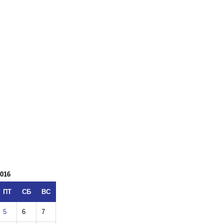
016
ПТ
СБ
ВС
5
6
7