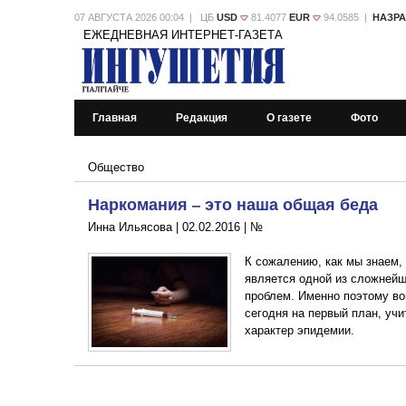
07 АВГУСТА 2026 00:04 | ЦБ
USD
81.4077
EUR
94.0585 |
НАЗР
ЕЖЕДНЕВНАЯ ИНТЕРНЕТ-ГАЗЕТА
Главная
Редакция
О газете
Фото
Общество
Наркомания – это наша общая беда
Инна Ильясова |
02.02.2016
|
№
К сожалению, как мы знаем,
является одной из сложней
проблем. Именно поэтому во
сегодня на первый план, учи
характер эпидемии.