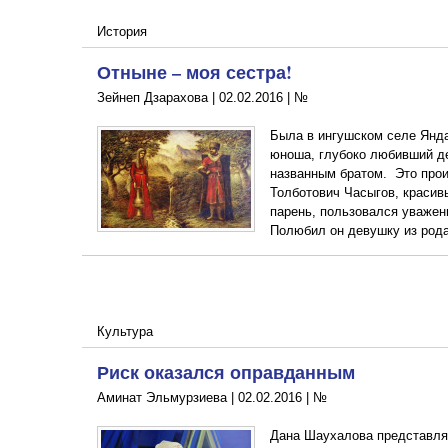
История
Отныне – моя сестра!
Зейнеп Дзарахова |
02.02.2016
|
№
Была в ингушском селе Янда
юноша, глубоко любивший де
названным братом. Это прои
Толботович Часыгов, красив
парень, пользовался уважен
Полюбил он девушку из рода
Культура
Риск оказался оправданным
Аминат Эльмурзиева |
02.02.2016
|
№
Дана Шаухалова представля