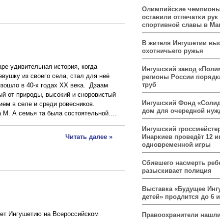
Олимпийские чемпионы
оставили отпечатки рук
спортивной славы в Ма
В жителя Ингушетии вы
охотничьего ружья
ре удивительная история, когда
Ингушский завод «Поли
вушку из своего села, стал для неё
регионы России порядк
труб
зошло в 40-х годах ХХ века. Дзаам
ый от природы, высокий и сноровистый
Ингушский Фонд «Солид
ием в селе и среди ровесников.
дом для очередной ну
 М. А семья та была состоятельной….
Ингушский гроссмейсте
Читать далее »
Инаркиев проведёт 12 и
одновременной игры
Сбившего насмерть реб
разыскивает полиция
Выставка «Будущее Инг
детей» продлится до 6 
ет Ингушетию на Всероссийском
Правоохранители нашли