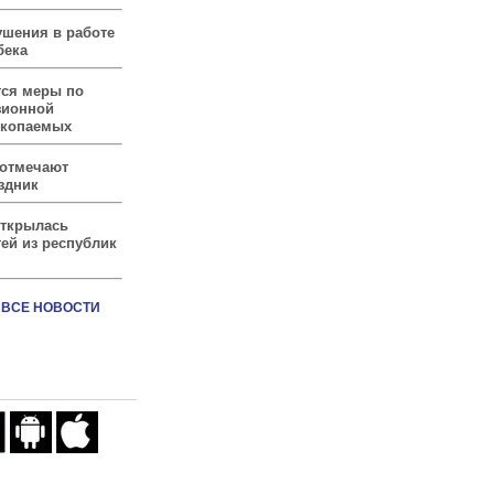
ушения в работе
бека
тся меры по
зионной
скопаемых
 отмечают
здник
открылась
ей из республик
ВСЕ НОВОСТИ