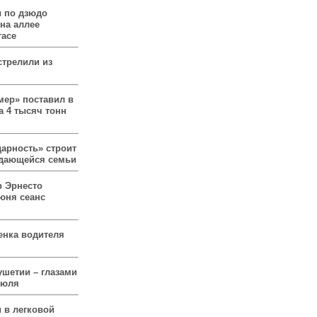
 по дзюдо
 на аллее
гасе
стрелили из
мер» поставил в
а 4 тысяч тонн
арность» строит
ждающейся семьи
р Эрнесто
юня сеанс
енка водителя
ушетии – глазами
июля
 в легковой