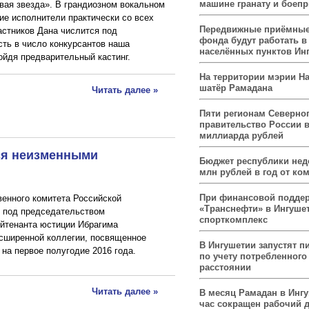
машине гранату и боеп
вая звезда». В грандиозном вокальном
ие исполнители практически со всех
Передвижные приёмные
астников Дана числится под
фонда будут работать в
ть в число конкурсантов наша
населённых пунктов Ин
ойдя предварительный кастинг.
На территории мэрии На
шатёр Рамадана
Читать далее »
Пяти регионам Северног
правительство России 
миллиарда рублей
ся неизменными
Бюджет республики нед
млн рублей в год от ко
При финансовой подде
енного комитета Российской
«Транснефти» в Ингуше
я под председательством
спорткомплекс
ейтенанта юстиции Ибрагима
сширенной коллегии, посвященное
В Ингушетии запустят п
 на первое полугодие 2016 года.
по учету потребленного 
расстоянии
Читать далее »
В месяц Рамадан в Инг
час сокращен рабочий 