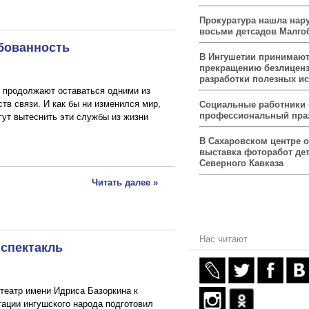
Прокуратура нашла нар
восьми детсадов Малго
ебованность
В Ингушетии принимаю
прекращению безлицен
разработки полезных и
р продолжают оставаться одними из
тв связи. И как бы ни изменился мир,
Социальные работники
профессиональный пра
гут вытеснить эти службы из жизни
В Сахаровском центре 
выставка фоторабот дет
Северного Кавказа
Читать далее »
Нас читают
 спектакль
театр имени Идриса Базоркина к
ации ингушского народа подготовил