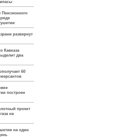
рипасы
 Пенсионного
 ряде
гушетии
зрани развернут
о Кавказа
выделит два
ополучает 60
ммерсантов
ржке
тии построен
илотный проект
газа на
ушетии на один
день