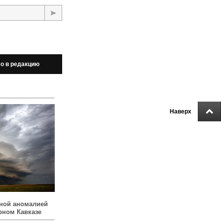
о в редакцию
Наверх
ной аномалией
рном Кавказе