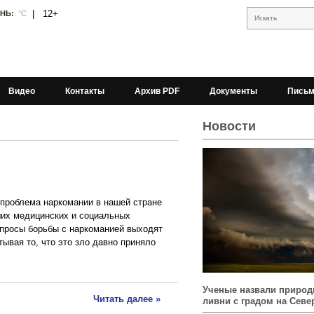
|
12+
АНЬ:
°С
Искать
Видео
Контакты
Архив PDF
Документы
Письм
Новости
 проблема наркомании в нашей стране
ших медицинских и социальных
просы борьбы с наркоманией выходят
тывая то, что это зло давно приняло
Ученые назвали природ
Читать далее »
ливни с градом на Севе