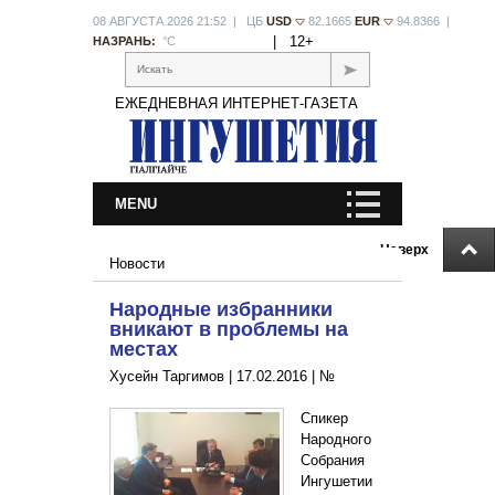
08 АВГУСТА 2026 21:52 | ЦБ
USD
82.1665
EUR
94.8366 |
|
12+
НАЗРАНЬ:
°С
Искать
ЕЖЕДНЕВНАЯ ИНТЕРНЕТ-ГАЗЕТА
MENU
Наверх
Новости
Народные избранники
вникают в проблемы на
местах
Хусейн Таргимов |
17.02.2016
|
№
Спикер
Народного
Собрания
Ингушетии