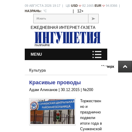
09 АВГУСТА 2026 19:17 | ЦБ
USD
82.1665
EUR
94.8366 |
|
12+
НАЗРАНЬ:
°С
Искать
ЕЖЕДНЕВНАЯ ИНТЕРНЕТ-ГАЗЕТА
MENU
Наверх
Культура
Красивые проводы
Адам Алиханов |
30.12.2015
|
№200
Торжествен
но и
празднично
подвели
итоги года в
Сунженской