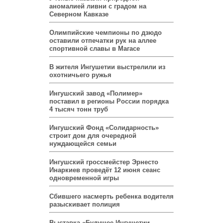
аномалией ливни с градом на
Северном Кавказе
Олимпийские чемпионы по дзюдо
оставили отпечатки рук на аллее
спортивной славы в Магасе
В жителя Ингушетии выстрелили из
охотничьего ружья
Ингушский завод «Полимер»
поставил в регионы России порядка
4 тысяч тонн труб
Ингушский Фонд «Солидарность»
строит дом для очередной
нуждающейся семьи
Ингушский гроссмейстер Эрнесто
Инаркиев проведёт 12 июня сеанс
одновременной игры
Сбившего насмерть ребенка водителя
разыскивает полиция
Выставка «Будущее Ингушетии –